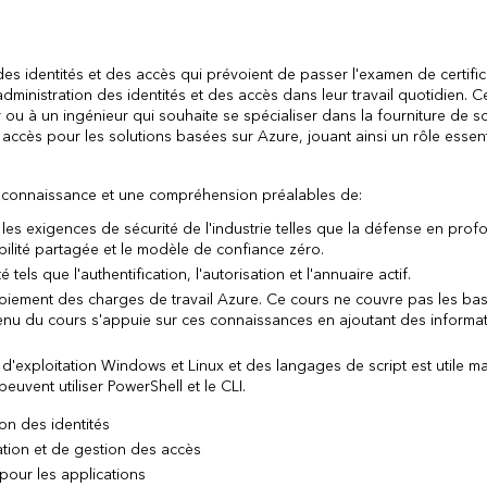
es identités et des accès qui prévoient de passer l'examen de certific
dministration des identités et des accès dans leur travail quotidien. C
r ou à un ingénieur qui souhaite se spécialiser dans la fourniture de s
 accès pour les solutions basées sur Azure, jouant ainsi un rôle essen
e connaissance et une compréhension préalables de:
 les exigences de sécurité de l'industrie telles que la défense en prof
abilité partagée et le modèle de confiance zéro.
 tels que l'authentification, l'autorisation et l'annuaire actif.
oiement des charges de travail Azure. Ce cours ne couvre pas les ba
tenu du cours s'appuie sur ces connaissances en ajoutant des informa
'exploitation Windows et Linux et des langages de script est utile m
euvent utiliser PowerShell et le CLI.
on des identités
ation et de gestion des accès
pour les applications