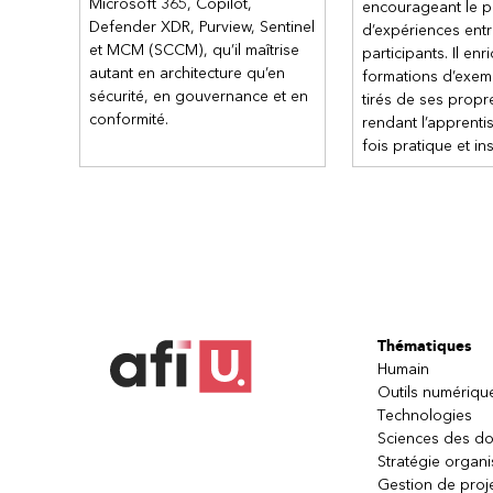
Microsoft 365, Copilot,
encourageant le p
Defender XDR, Purview, Sentinel
d’expériences ent
et MCM (SCCM), qu’il maîtrise
participants. Il enri
autant en architecture qu’en
formations d’exem
sécurité, en gouvernance et en
tirés de ses prop
conformité.
rendant l’apprenti
fois pratique et ins
Thématiques
Humain
Outils numériqu
Technologies
Sciences des d
Stratégie organi
Gestion de proj