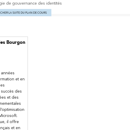
égie de gouvernance des identités
ICHER LA SUITE DU PLAN DE COURS
’identité et Microsoft Entra ID
les Bourgon
er une solution de gestion des identités
 ID
rnes
3 années
ides
rmation et en
les
er une solution de gestion de l’authentification et des accès
 succès des
ra avec une authentification multifactorielle
ées et des
rnementales
l’optimisation
accès conditionnel
Microsoft.
soft Entra
e, il offre
 les ressources Azure
ançais et en