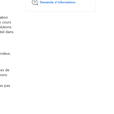
Demande d’informations
ation
e cours
olutions
tiel dans
ondeur,
ses de
tions
ais pas