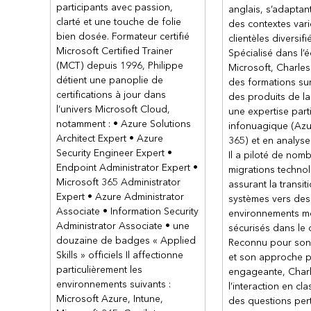
Parcours d’apprentissage 4 : Implément
participants avec passion,
anglais, s’adaptan
clarté et une touche de folie
des contextes vari
Planifier et concevoir l’intégration d
bien dosée. Formateur certifié
clientèles diversifi
Implémenter et surveiller l’intégration
Microsoft Certified Trainer
Spécialisé dans l’
Implémenter l’enregistrement des appli
(MCT) depuis 1996, Philippe
Microsoft, Charle
détient une panoplie de
Parcours d’apprentissage 5 : Planifier
des formations su
certifications à jour dans
des produits de la
Planifier et implémenter la gestion des 
l’univers Microsoft Cloud,
une expertise part
Planifier, implémenter et gérer les rev
notamment : • Azure Solutions
infonuagique (Azu
Planifier et implémenter l’accès privilég
Architect Expert • Azure
365) et en analys
Surveiller et maintenir Microsoft Entra 
Security Engineer Expert •
Il a piloté de nom
Endpoint Administrator Expert •
migrations techno
Microsoft 365 Administrator
assurant la transit
Expert • Azure Administrator
systèmes vers des
Associate • Information Security
environnements m
Administrator Associate • une
sécurisés dans le 
douzaine de badges « Applied
Reconnu pour so
Skills » officiels Il affectionne
et son approche 
particulièrement les
engageante, Charl
environnements suivants :
l’interaction en cl
Microsoft Azure, Intune,
des questions pert