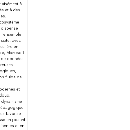
er la gestion des accès pour les applications
t aisément à
és et à des
es applications d’entreprise pour SSO (connexion unique)
ées.
 des applications d’entreprise pour SSO
écosystème
cations
s dispense
 et implémenter une stratégie de gouvernance des identités
r l’ensemble
 suite, avec
droits
iculière en
ues d’accès
re, Microsoft
ié
e de données.
ID
breuses
logiques,
ion fluide de
odernes et
cloud.
n dynamisme
pédagogique
es favorise
asse en posant
inentes et en