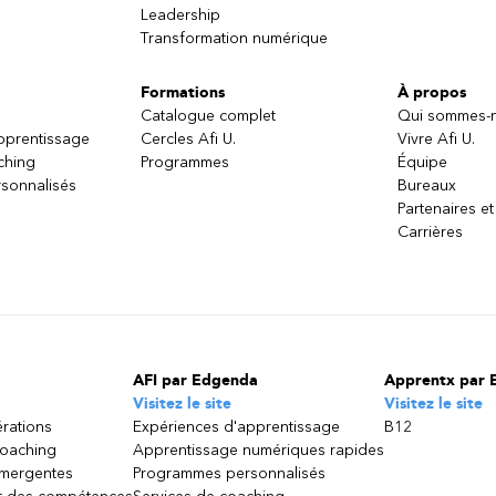
Leadership
Transformation numérique
Formations
À propos
Catalogue complet
Qui sommes-
apprentissage
Cercles Afi U.
Vivre Afi U.
ching
Programmes
Équipe
sonnalisés
Bureaux
Partenaires et
Carrières
AFI par Edgenda
Apprentx par 
Visitez le site
Visitez le site
érations
Expériences d'apprentissage
B12
coaching
Apprentissage numériques rapides
émergentes
Programmes personnalisés