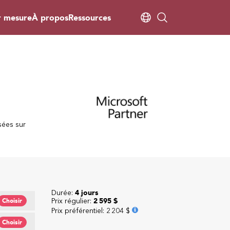
r mesure
À propos
Ressources
sées sur
Durée:
4 jours
Prix régulier:
2 595 $
Choisir
Prix préférentiel
:
2 204 $
Choisir