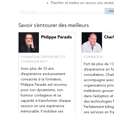
Planifier et mettre en œuvre une strat
Méthode
Formations dirigées par un instructeur
AFF
pédagogique
Savoir s’entourer des meilleurs
Contenu
Parcours d’apprentissage 1 : Explorer l
Explorer l’identité et Microsoft Entra ID
Philippe Paradis
Char
Parcours d’apprentissage 2 : Implément
Configurer initialement Microsoft Entra
Créer, configurer et gérer les identités
FORMATEUR CERTIFIÉ MCT ET
FORMATEUR
CONSEILLER EN TI
Implémenter et gérer les identités exte
Fort de plus de 1
Avec plus de 30 ans
Implémenter et gérer les identités hybr
d’expérience en fo
d’expérience exclusivement
consultation, Char
Parcours d’apprentissage 3 : Implément
consacrés à la formation,
accompagne avec
Philippe Paradis est reconnu
Sécuriser les utilisateurs Microsoft Ent
organisations priv
pour son dynamisme, son
Gérer l’authentification des utilisateurs
institutions gouve
humour contagieux et sa
dans l’adoption et 
Planifier, implémenter et administrer l’
capacité à transformer chaque
des technologies 
Gérer la protection des identités Micro
session en une expérience
Parfaitement bilingu
Implémenter la gestion des accès pour
mémorable. Il mobilise ses
ses services en fr