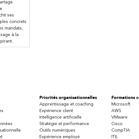
artage
re
chit ses
ples concrets
res mandats,
ssage à la
pirant.
Priorités organisationnelles
Formations ce
Apprentissage et coaching
Microsoft
es
Expérience client
AWS
Intelligence artificielle
VMware
onnées
Stratégie et performance
Cisco
sationnelle
Outils numériques
CompTIA
et
Expérience employé
ITIL