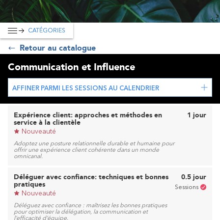
CATÉGORIES
Retour au catalogue
Communication et Influence
AFFINER PARMI LES SESSIONS AU CALENDRIER
Expérience client: approches et méthodes en
1 jour
service à la clientèle
Nouveauté
Adoptez une posture relationnelle durable et humaine pour
offrir une expérience client cohérente dans un monde
omnicanal.
Déléguer avec confiance: techniques et bonnes
0.5 jour
pratiques
Sessions
Nouveauté
Déléguez avec confiance : maîtrisez les bonnes pratiques
pour optimiser la délégation, la communication et
l’efficacité d’équipe.