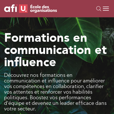
Ou
Formations
Formations en
Campus IA
communication et
Sur mesure
À propos
influence
Ressources
Découvrez nos formations en
communication et influence pour améliorer
vos compétences en collaboration, clarifier
vos attentes et renforcer vos habilités
politiques. Boostez vos performances
d'équipe et devenez un leader efficace dans
votre secteur.