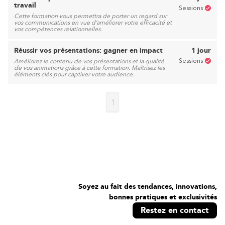
travail
Sessions
Cette formation vous permettra de porter un regard sur
vos communications en vue d’améliorer votre efficacité et
vos compétences relationnelles.
Réussir vos présentations: gagner en impact
1 jour
Sessions
Améliorez le contenu de vos présentations et la qualité
de vos animations grâce à cette formation. Maîtrisez les
éléments clés pour captiver votre audience.
1
Soyez au fait des tendances, innovations,
bonnes pratiques et exclusivités
Restez en contact