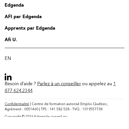
Edgenda
AFI par Edgenda
Apprentx par Edgenda
Afi U.
EN
Contact
FAQ
Besoin d’aide ?
Parlez à un conseiller
ou appelez au
1
Modifier la région
877 624.2344
Confidentialité
| Centre de formation autorisé Emploi-Québec,
Agrément : 0051460 | TPS : 141 582 528 - TVQ : 1019557738
Copyright © 2026 Edgenda conseil inc.
Personnaliser les témoins