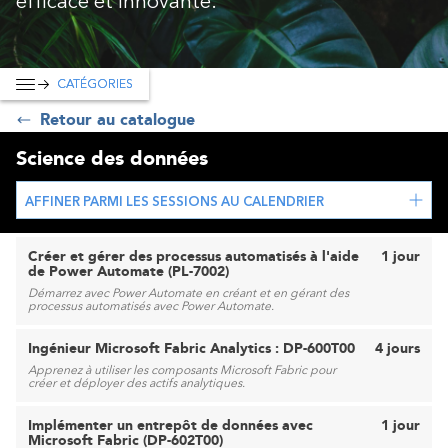
efficace et innovante.
CATÉGORIES
Retour au catalogue
Science des données
AFFINER PARMI LES SESSIONS AU CALENDRIER
Créer et gérer des processus automatisés à l'aide
1 jour
de Power Automate (PL-7002)
Démarrez avec Power Automate en créant et en gérant des
processus automatisés avec Power Automate.
Ingénieur Microsoft Fabric Analytics : DP-600T00
4 jours
Apprenez à utiliser les composants Microsoft Fabric pour
créer et déployer des actifs analytiques.
Implémenter un entrepôt de données avec
1 jour
Microsoft Fabric (DP-602T00)