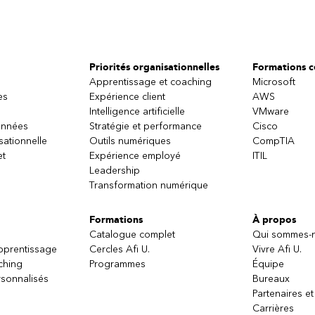
Priorités organisationnelles
Formations ce
Apprentissage et coaching
Microsoft
es
Expérience client
AWS
Intelligence artificielle
VMware
onnées
Stratégie et performance
Cisco
sationnelle
Outils numériques
CompTIA
et
Expérience employé
ITIL
Leadership
Transformation numérique
Formations
À propos
Catalogue complet
Qui sommes-
apprentissage
Cercles Afi U.
Vivre Afi U.
ching
Programmes
Équipe
sonnalisés
Bureaux
Partenaires et
Carrières