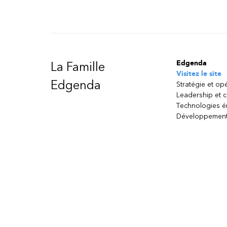
Edgenda
La Famille
Visitez le site
Edgenda
Stratégie et op
Leadership et 
Technologies 
Développement
Besoin d’aide ?
Parlez à un conseiller
ou a
Confidentialité
| Centre de formation autorisé Emploi-
TVQ : 1019557738
Copyright © 2026 Edgenda conseil inc.