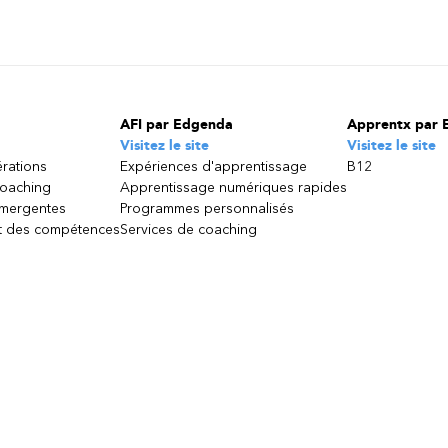
AFI par Edgenda
Apprentx par 
Visitez le site
Visitez le site
érations
Expériences d'apprentissage
B12
coaching
Apprentissage numériques rapides
émergentes
Programmes personnalisés
 des compétences
Services de coaching
ppelez au
1 877 624.2344
Québec, Agrément : 0051460 | TPS : 141 582 528 -