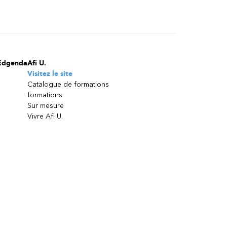
Edgenda
Afi U.
Visitez le site
Catalogue de formations
formations
Sur mesure
Vivre Afi U.
Soyez au fait des tendances, innovations,
bonnes pratiques et exclusivités
Restez en contact