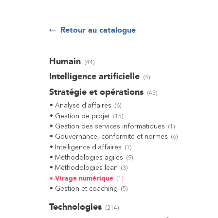
Retour au catalogue
Humain
(
44
)
Intelligence artificielle
(
4
)
Stratégie et opérations
(
43
)
Analyse d'affaires
(
6
)
Gestion de projet
(
15
)
Gestion des services informatiques
(
1
)
Gouvernance, conformité et normes
(
6
)
Intelligence d'affaires
(
1
)
Méthodologies agiles
(
9
)
Méthodologies lean
(
3
)
Virage numérique
(
1
)
Gestion et coaching
(
5
)
Technologies
(
214
)