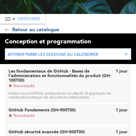
CATÉGORIES
Retour au catalogue
Conception et programmation
AFFINER PARMI LES SESSIONS AU CALENDRIER
Les fondamentaux de GitHub - Bases de
1 jour
l'administration et fonctionnalités du produit (GH-
100T00)
Nouveauté
Initiez-vous à GitHub, pratiquez sur un dépôt, et appliquez les
meilleures pratiques de sécurité et collaboration.
GitHub Fondements (GH-900T00)
1 jour
Nouveauté
GitHub sécurité avancée (GH-500T00)
1 jour