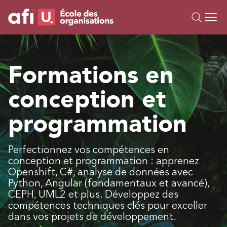
Ou
Formations
Formations en
Campus IA
conception et
Sur mesure
À propos
programmation
Ressources
Perfectionnez vos compétences en
conception et programmation : apprenez
Openshift, C#, analyse de données avec
Python, Angular (fondamentaux et avancé),
CEPH, UML2 et plus. Développez des
compétences techniques clés pour exceller
dans vos projets de développement.