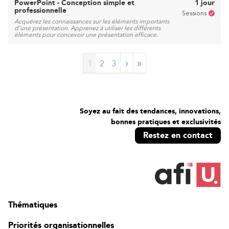
PowerPoint - Conception simple et
1 jour
professionnelle
Sessions
Acquérez les connaissances sur les éléments importants
d’une présentation. Apprenez à utiliser les différents
éléments pour concevoir une présentation efficace.
›
»
1
2
3
Soyez au fait des tendances, innovations,
bonnes pratiques et exclusivités
Restez en contact
Thématiques
Priorités organisationnelles