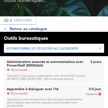
outils numériques.
CATÉGORIES
Retour au catalogue
Outils bureautiques
AFFINER PARMI LES SESSIONS AU CALENDRIER
Administration avancée et automatisation avec
3 jours
PowerShell (M55626A)
Nouveauté
Formation 3 jours pour automatiser avec PowerShell: scripts,
API REST, XML/JSON, DSC, JEA et sécurité serveur.
Apprendre à dialoguer avec l’IA
0.5 jour
Nouveauté
Sessions
Apprenez à créer et optimiser des prompts IA générative
avec Copilot, sans licence requise, pour booster votre
productivité.