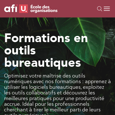
Ou
Formations
Formations en
Campus IA
outils
Sur mesure
À propos
bureautiques
Ressources
Optimisez votre maîtrise des outils
numériques avec nos formations : apprenez à
utiliser les logiciels bureautiques, exploitez
les outils collaboratifs et découvrez les
meilleures pratiques pour une productivité
accrue. Idéal pour les professionnels
cherchant à tirer le meilleur parti de leurs