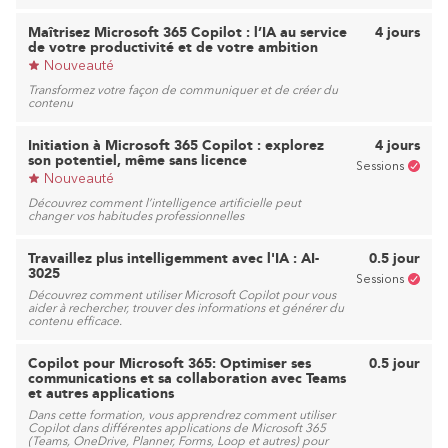
Maîtrisez Microsoft 365 Copilot : l’IA au service
4 jours
de votre productivité et de votre ambition
Nouveauté
Transformez votre façon de communiquer et de créer du
contenu
Initiation à Microsoft 365 Copilot : explorez
4 jours
son potentiel, même sans licence
Sessions
Nouveauté
Découvrez comment l’intelligence artificielle peut
changer vos habitudes professionnelles
Travaillez plus intelligemment avec l'IA : AI-
0.5 jour
3025
Sessions
Découvrez comment utiliser Microsoft Copilot pour vous
aider à rechercher, trouver des informations et générer du
contenu efficace.
Copilot pour Microsoft 365: Optimiser ses
0.5 jour
communications et sa collaboration avec Teams
et autres applications
Dans cette formation, vous apprendrez comment utiliser
Copilot dans différentes applications de Microsoft 365
(Teams, OneDrive, Planner, Forms, Loop et autres) pour