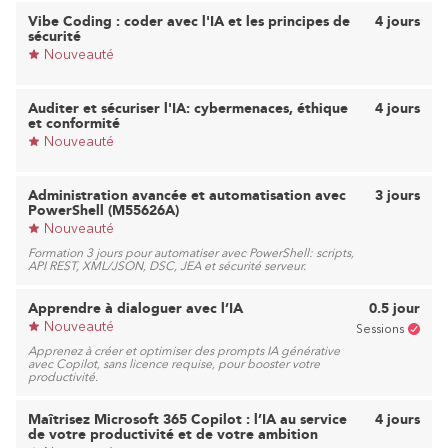
Vibe Coding : coder avec l'IA et les principes de
4 jours
sécurité
Nouveauté
Auditer et sécuriser l'IA: cybermenaces, éthique
4 jours
et conformité
Nouveauté
Administration avancée et automatisation avec
3 jours
PowerShell (M55626A)
Nouveauté
Formation 3 jours pour automatiser avec PowerShell: scripts,
API REST, XML/JSON, DSC, JEA et sécurité serveur.
Apprendre à dialoguer avec l’IA
0.5 jour
Nouveauté
Sessions
Apprenez à créer et optimiser des prompts IA générative
avec Copilot, sans licence requise, pour booster votre
productivité.
Maîtrisez Microsoft 365 Copilot : l’IA au service
4 jours
de votre productivité et de votre ambition