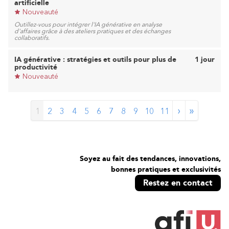
artificielle
Nouveauté
Outillez-vous pour intégrer l'IA générative en analyse
d'affaires grâce à des ateliers pratiques et des échanges
collaboratifs.
IA générative : stratégies et outils pour plus de
1 jour
productivité
Nouveauté
›
»
1
2
3
4
5
6
7
8
9
10
11
Soyez au fait des tendances, innovations,
bonnes pratiques et exclusivités
Restez en contact