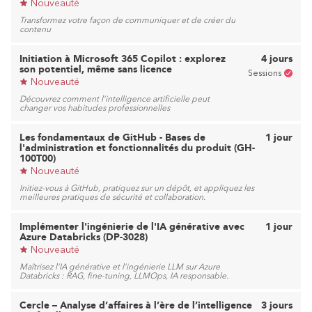
Nouveauté
Transformez votre façon de communiquer et de créer du
contenu
Initiation à Microsoft 365 Copilot : explorez
4 jours
son potentiel, même sans licence
Sessions
Nouveauté
Découvrez comment l’intelligence artificielle peut
changer vos habitudes professionnelles
Les fondamentaux de GitHub - Bases de
1 jour
l'administration et fonctionnalités du produit (GH-
100T00)
Nouveauté
Initiez-vous à GitHub, pratiquez sur un dépôt, et appliquez les
meilleures pratiques de sécurité et collaboration.
Implémenter l'ingénierie de l'IA générative avec
1 jour
Azure Databricks (DP-3028)
Nouveauté
Maîtrisez l’IA générative et l’ingénierie LLM sur Azure
Databricks : RAG, fine-tuning, LLMOps, IA responsable.
Cercle – Analyse d’affaires à l’ère de l’intelligence
3 jours