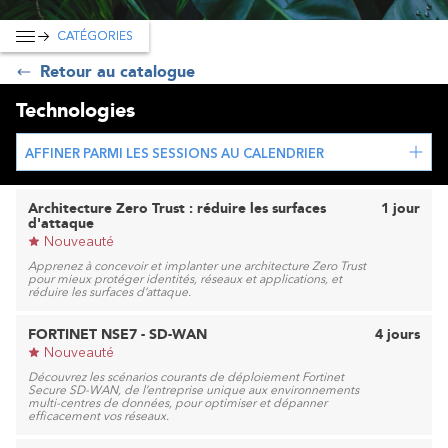
CATÉGORIES
Retour au catalogue
Technologies
AFFINER PARMI LES SESSIONS AU CALENDRIER
Architecture Zero Trust : réduire les surfaces
1 jour
d'attaque
Nouveauté
Apprenez à concevoir et implanter une architecture Zero Trust
pour mieux protéger identités, réseaux et applications, et
réduire les surfaces d’attaque.
FORTINET NSE7 - SD-WAN
4 jours
Nouveauté
Découvrez les scénarios courants de déploiement Fortinet
Secure SD-WAN, de l’entreprise unique aux environnements
multi-centres de données, pour optimiser et dépanner
efficacement vos réseaux.