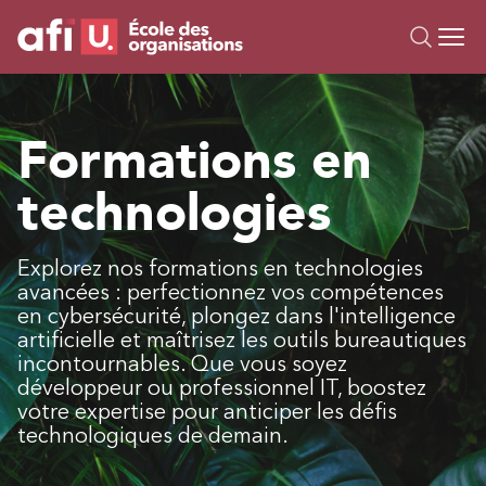
Ou
Formations
Formations en
Campus IA
technologies
Sur mesure
À propos
Ressources
Explorez nos formations en technologies
avancées : perfectionnez vos compétences
en cybersécurité, plongez dans l'intelligence
artificielle et maîtrisez les outils bureautiques
incontournables. Que vous soyez
développeur ou professionnel IT, boostez
votre expertise pour anticiper les défis
technologiques de demain.