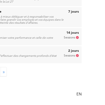
e la Loi 27
e
7 jours
à mieux déléguer et à responsabiliser vos
faire grandir vos employés et vos équipes dans le
teinte des résultats d'affaires.
14 jours
Sessions
miser votre performance et celle de votre
2 jours
Sessions
 d’effectuer des changements profonds d’état
»
EN