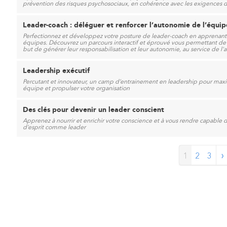
prévention des risques psychosociaux, en cohérence avec les exigences d
Leader-coach : déléguer et renforcer l’autonomie de l’équip
Perfectionnez et développez votre posture de leader-coach en apprenant 
équipes. Découvrez un parcours interactif et éprouvé vous permettant de 
but de générer leur responsabilisation et leur autonomie, au service de l'at
Leadership exécutif
Percutant et innovateur, un camp d’entrainement en leadership pour maxi
équipe et propulser votre organisation
Des clés pour devenir un leader conscient
Apprenez à nourrir et enrichir votre conscience et à vous rendre capable
d’esprit comme leader
›
1
2
3