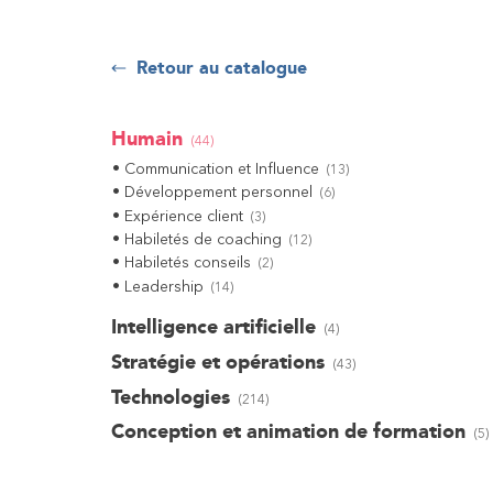
Retour au catalogue
Humain
(
44
)
Communication et Influence
(
13
)
Développement personnel
(
6
)
Expérience client
(
3
)
Habiletés de coaching
(
12
)
Habiletés conseils
(
2
)
Leadership
(
14
)
Intelligence artificielle
(
4
)
Stratégie et opérations
(
43
)
Technologies
(
214
)
Conception et animation de formation
(
5
)