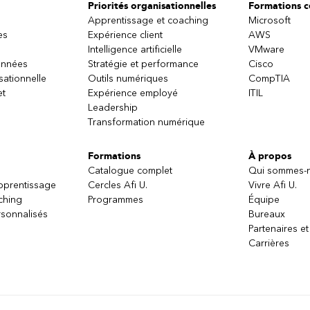
Priorités organisationnelles
Formations ce
Apprentissage et coaching
Microsoft
es
Expérience client
AWS
Intelligence artificielle
VMware
onnées
Stratégie et performance
Cisco
sationnelle
Outils numériques
CompTIA
et
Expérience employé
ITIL
Leadership
Transformation numérique
Formations
À propos
Catalogue complet
Qui sommes-
apprentissage
Cercles Afi U.
Vivre Afi U.
ching
Programmes
Équipe
sonnalisés
Bureaux
Partenaires et
Carrières