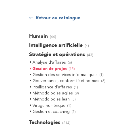
Retour au catalogue
Humain
(
44
)
Intelligence artificielle
(
4
)
Stratégie et opérations
(
43
)
Analyse d'affaires
(
6
)
Gestion de projet
(
15
)
Gestion des services informatiques
(
1
)
Gouvernance, conformité et normes
(
6
)
Intelligence d'affaires
(
1
)
Méthodologies agiles
(
9
)
Méthodologies lean
(
3
)
Virage numérique
(
1
)
Gestion et coaching
(
5
)
Technologies
(
214
)