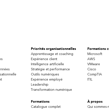
Priorités organisationnelles
Formations ce
Apprentissage et coaching
Microsoft
es
Expérience client
AWS
Intelligence artificielle
VMware
onnées
Stratégie et performance
Cisco
sationnelle
Outils numériques
CompTIA
et
Expérience employé
ITIL
Leadership
Transformation numérique
Formations
À propos
Catalogue complet
Qui sommes-