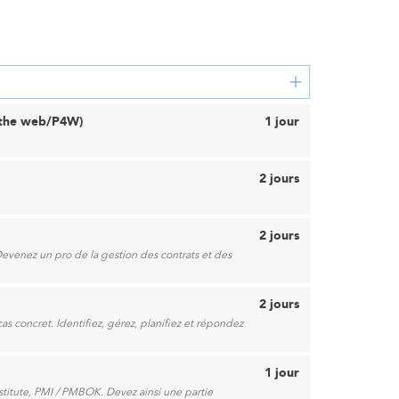
r the web/P4W)
1 jour
2 jours
2 jours
 Devenez un pro de la gestion des contrats et des
2 jours
 concret. Identifiez, gérez, planifiez et répondez
1 jour
stitute, PMI / PMBOK. Devez ainsi une partie