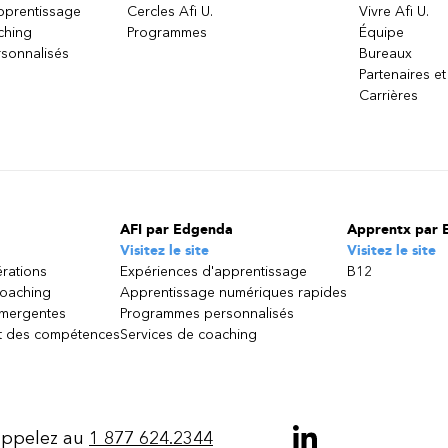
apprentissage
Cercles Afi U.
Vivre Afi U.
ching
Programmes
Équipe
sonnalisés
Bureaux
Partenaires et
Carrières
AFI par Edgenda
Apprentx par 
Visitez le site
Visitez le site
érations
Expériences d'apprentissage
B12
coaching
Apprentissage numériques rapides
émergentes
Programmes personnalisés
 des compétences
Services de coaching
ppelez au
1 877 624.2344