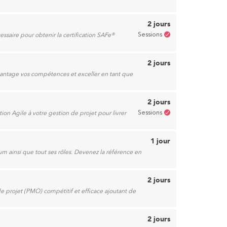
2 jours
Sessions
ssaire pour obtenir la certification SAFe®
2 jours
vantage vos compétences et exceller en tant que
2 jours
Sessions
tion Agile à votre gestion de projet pour livrer
1 jour
um ainsi que tout ses rôles. Devenez la référence en
2 jours
de projet (PMO) compétitif et efficace ajoutant de
2 jours