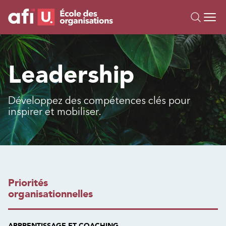
Ou
Formations
Leadership
Campus IA
Sur mesure
Développez des compétences clés pour
À propos
inspirer et mobiliser.
Ressources
Priorités
organisationnelles
APPRENTISSAGE ET COACHING