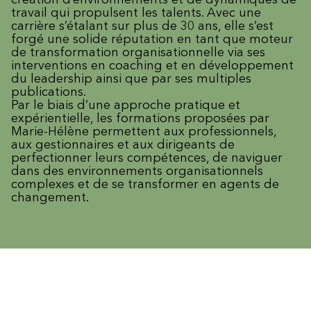
travail qui propulsent les talents. Avec une
carrière s’étalant sur plus de 30 ans, elle s’est
forgé une solide réputation en tant que moteur
de transformation organisationnelle via ses
interventions en coaching et en développement
du leadership ainsi que par ses multiples
publications.
Par le biais d’une approche pratique et
expérientielle, les formations proposées par
Marie-Hélène permettent aux professionnels,
aux gestionnaires et aux dirigeants de
perfectionner leurs compétences, de naviguer
dans des environnements organisationnels
complexes et de se transformer en agents de
changement.