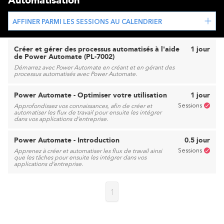
Automatisation
AFFINER PARMI LES SESSIONS AU CALENDRIER
Créer et gérer des processus automatisés à l'aide
1 jour
de Power Automate (PL-7002)
Démarrez avec Power Automate en créant et en gérant des
processus automatisés avec Power Automate.
Power Automate - Optimiser votre utilisation
1 jour
Sessions
Approfondissez vos connaissances, afin de créer et
automatiser les flux de travail pour ensuite les intégrer
dans vos applications d’entreprise.
Power Automate - Introduction
0.5 jour
Sessions
Apprenez à créer et automatiser les flux de travail ainsi
que les tâches pour ensuite les intégrer dans vos
applications d’entreprise.
1