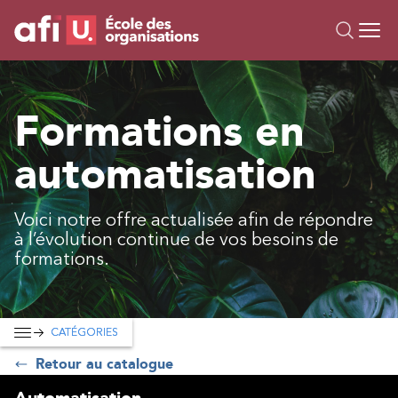
Ou
Formations
Formations en
Campus IA
automatisation
Sur mesure
À propos
Ressources
Voici notre offre actualisée afin de répondre
à l’évolution continue de vos besoins de
formations.
CATÉGORIES
Retour au catalogue