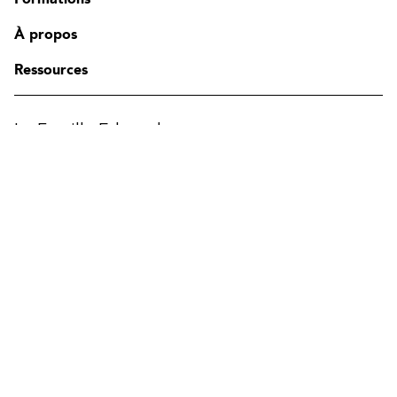
Contact
FAQ
À propos
Modifier la région
Ressources
La Famille Edgenda
Edgenda
AFI par Edgenda
Apprentx par Edgenda
Afi U.
EN