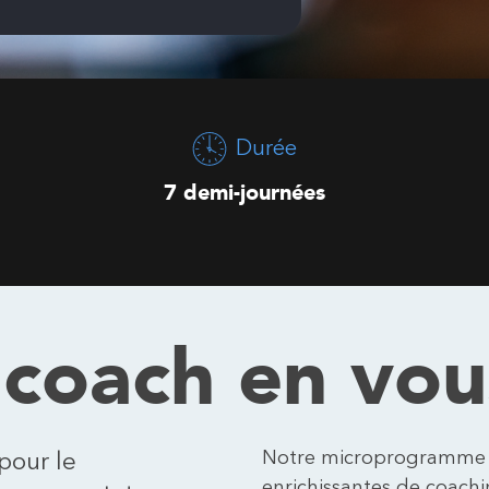
Durée
7 demi-journées
 coach en vou
Notre microprogramme 
pour le
enrichissantes de coach