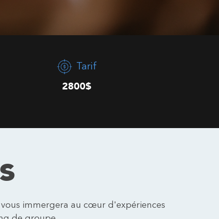
Tarif
2800$
s
vous immergera au cœur d'expériences
ing de groupe.