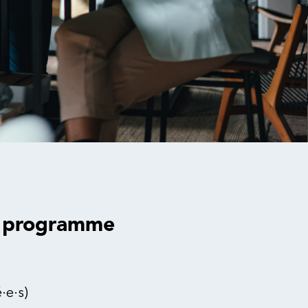
u programme
·e·s)