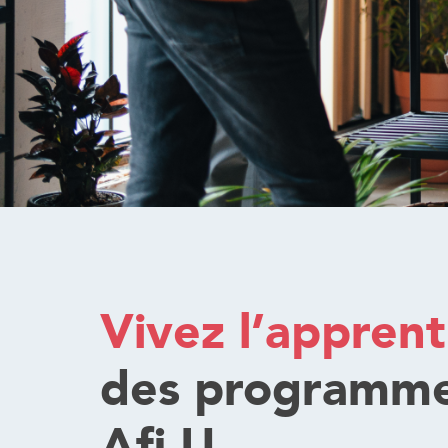
Vivez l’apprent
des programm
Afi U.