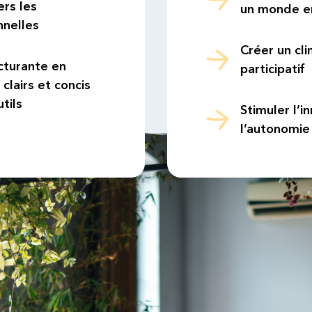
ers les
un monde en
nnelles
Créer un cli
cturante en
participatif
clairs et concis
tils
Stimuler l’
l’autonomie