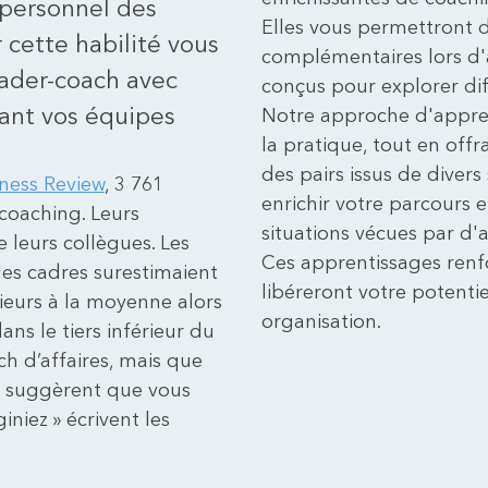
personnel des
Elles vous permettront 
 cette habilité vous
complémentaires lors d'a
eader-coach avec
conçus pour explorer dif
sant vos équipes
Notre approche d'apprent
la pratique, tout en off
des pairs issus de divers
ness Review
, 3 761
enrichir votre parcours 
coaching. Leurs
situations vécues par d'
 leurs collègues. Les
Ces apprentissages renf
des cadres surestimaient
libéreront votre potenti
ieurs à la moyenne alors
organisation.
ans le tiers inférieur du
h d’affaires, mais que
es suggèrent que vous
iniez » écrivent les