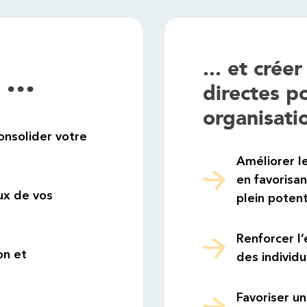
... et cré
...
directes p
organisati
onsolider votre
Améliorer l
en favorisa
ux de vos
plein potent
Renforcer l
ion et
des individ
Favoriser u