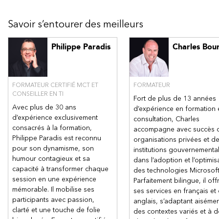
Objectifs
Expliquer comment Microsoft Defender pour Endpoint peut
Savoir s’entourer des meilleurs
remédier aux risques dans votre environnement
Créer un environnement Microsoft Defender pour Endpoint
Philippe Paradis
Charles Bou
Configurer les règles de réduction de la surface d'attaque
sur les appareils Windows 10
Méthode pédagogique
FORMATEUR CERTIFIÉ MCT ET
FORMATEUR
CONSEILLER EN TI
Formations dirigées par un instructeur
Fort de plus de 13 années
Avec plus de 30 ans
d’expérience en formation 
Contenu
d’expérience exclusivement
consultation, Charles
consacrés à la formation,
accompagne avec succès 
Parcours d’apprentissage 1 : Réduire les menaces avec
Philippe Paradis est reconnu
organisations privées et d
Microsoft Defender XDR
pour son dynamisme, son
institutions gouvernementa
Introduction à la protection contre les menaces dans
humour contagieux et sa
dans l’adoption et l’optimis
Microsoft 365
capacité à transformer chaque
des technologies Microsoft
Réduire les incidents à l’aide de Microsoft Defender XDR
session en une expérience
Parfaitement bilingue, il off
mémorable. Il mobilise ses
Protéger les identités avec Microsoft Entra ID Protection
ses services en français et
participants avec passion,
Remédier aux risques avec Microsoft Defender pour Office
anglais, s’adaptant aisémen
clarté et une touche de folie
365
des contextes variés et à 