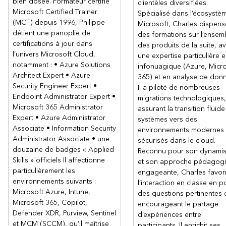
bien dosée. Formateur certifié
Protéger l’environnement avec Microsoft Defender pour
clientèles diversifiées.
Microsoft Certified Trainer
l’identité
Spécialisé dans l’écosystè
(MCT) depuis 1996, Philippe
Sécuriser les applications et services cloud avec Microsoft
Microsoft, Charles dispens
détient une panoplie de
Defender pour les applications cloud
des formations sur l’ensem
certifications à jour dans
des produits de la suite, a
Parcours d’apprentissage 2 : Premiers pas avec Microsoft
l’univers Microsoft Cloud,
une expertise particulière 
Copilot pour la sécurité
notamment : • Azure Solutions
infonuagique (Azure, Micr
Fondamentaux de l’IA générative
Architect Expert • Azure
365) et en analyse de don
Décrire Microsoft Copilot pour la sécurité
Security Engineer Expert •
Il a piloté de nombreuses
Endpoint Administrator Expert •
Décrire les fonctionnalités principales de Microsoft Copilot
migrations technologiques,
pour la sécurité
Microsoft 365 Administrator
assurant la transition fluid
Expert • Azure Administrator
Décrire les expériences intégrées de Microsoft Copilot pour
systèmes vers des
la sécurité
Associate • Information Security
environnements modernes 
Administrator Associate • une
sécurisés dans le cloud.
Parcours d’apprentissage 3 : Réduire les menaces avec
douzaine de badges « Applied
Reconnu pour son dynami
Microsoft Purview
Skills » officiels Il affectionne
et son approche pédagog
Solutions de conformité Microsoft Purview
particulièrement les
engageante, Charles favor
Répondre aux alertes de prévention des pertes de
environnements suivants :
l’interaction en classe en p
données à l’aide de Microsoft Purview
Microsoft Azure, Intune,
des questions pertinentes 
Gérer les risques internes avec Microsoft Purview
Microsoft 365, Copilot,
encourageant le partage
Defender XDR, Purview, Sentinel
Enquêter sur les menaces à l’aide de la recherche de
d’expériences entre
contenu dans Microsoft Purview
et MCM (SCCM), qu’il maîtrise
participants. Il enrichit ses