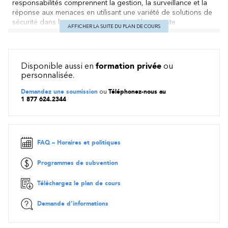
responsabilités comprennent la gestion, la surveillance et la
réponse aux menaces en utilisant une variété de solutions de
sécurité dans leur environnement. Le rôle consiste
AFFICHER LA SUITE DU PLAN DE COURS
principalement à enquêter sur les menaces, à y répondre et à
les chasser en utilisant Microsoft Azure Sentinel, Azure
Defender, Microsoft 365 Defender et des produits de sécurité
tiers. Puisque l'analyste des opérations de sécurité consomme
Disponible aussi en
formation privée
ou
le résultat opérationnel de ces outils, il est également une
personnalisée.
partie prenante essentielle dans la configuration et le
déploiement de ces technologies.
Demandez une soumission
ou
Téléphonez-nous au
1 877 624.2344
Préalables
Compréhension de base de Microsoft 365
Compréhension fondamentale des produits Microsoft en
FAQ – Horaires et politiques
matière de sécurité, de conformité et d’identité
Compréhension intermédiaire de Microsoft Windows
Programmes de subvention
Familiarité avec les services Azure, spécifiquement Azure
SQL Database et Azure Storage
Téléchargez le plan de cours
Familiarité avec les machines virtuelles Azure et les réseaux
virtuels
Demande d’informations
Compréhension de base des concepts de script.