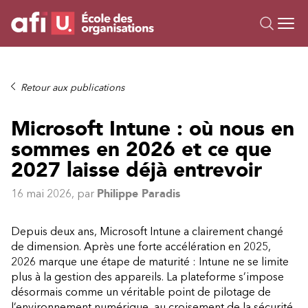
Ou
Formations
Retour aux publications
Campus IA
Microsoft Intune : où nous en
Sur mesure
sommes en 2026 et ce que
À propos
Ressources
2027 laisse déjà entrevoir
16 mai 2026
, par
Philippe Paradis
Depuis deux ans, Microsoft Intune a clairement changé
de dimension. Après une forte accélération en 2025,
2026 marque une étape de maturité : Intune ne se limite
plus à la gestion des appareils. La plateforme s’impose
désormais comme un véritable point de pilotage de
l’environnement numérique, au croisement de la sécurité,