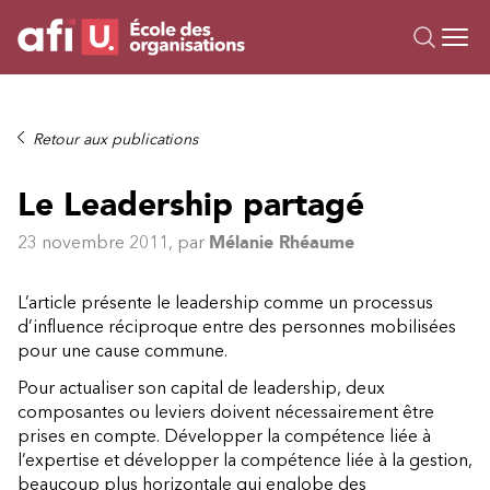
Ou
Formations
Retour aux publications
Campus IA
Le Leadership partagé
Sur mesure
À propos
23 novembre 2011
, par
Mélanie Rhéaume
Ressources
L’article présente le leadership comme un processus
d’influence réciproque entre des personnes mobilisées
pour une cause commune.
Pour actualiser son capital de leadership, deux
composantes ou leviers doivent nécessairement être
prises en compte. Développer la compétence liée à
l’expertise et développer la compétence liée à la gestion,
beaucoup plus horizontale qui englobe des