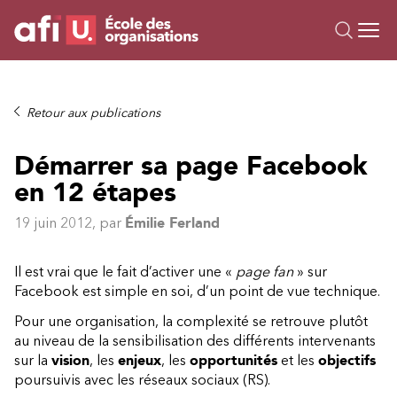
Ou
Formations
Retour aux publications
Campus IA
Démarrer sa page Facebook
Sur mesure
en 12 étapes
À propos
Ressources
19 juin 2012
, par
Émilie Ferland
Il est vrai que le fait d’activer une «
page fan
» sur
Facebook est simple en soi, d’un point de vue technique.
Pour une organisation, la complexité se retrouve plutôt
au niveau de la sensibilisation des différents intervenants
sur la
vision
, les
enjeux
, les
opportunités
et les
objectifs
poursuivis avec les réseaux sociaux (RS).