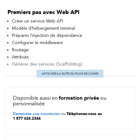
Premiers pas avec Web API
Créer un service Web API
Modèle d’hébergement minimal
Préparer l'injection de dépendance
Configurer le middleware
Routage
Attributs
Générer des services (Scaffolding)
AFFICHER LA SUITE DU PLAN DE COURS
Connecter les données avec un client
Tester avec la documentation Swagger/OpenAPI
Tester avec différents outils
Disponible aussi en
formation privée
ou
Curl
personnalisée.
Http-repl
Demandez une soumission
ou
Téléphonez-nous au
Postman
1 877 624.2344
Utiliser .NET avec HttpClient
Utiliser JavaScript avec fetch