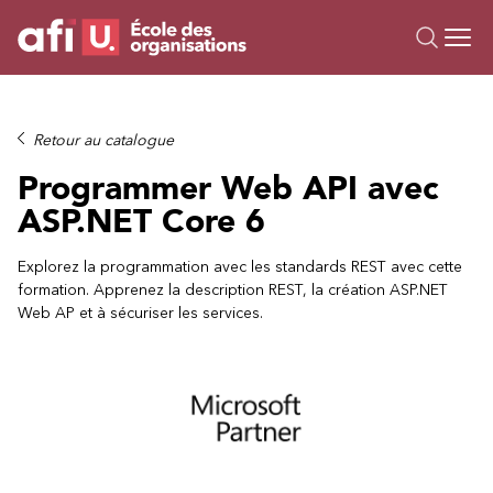
Ou
Formations
Retour au catalogue
Campus IA
Programmer Web API avec
Sur mesure
ASP.NET Core 6
À propos
Ressources
Explorez la programmation avec les standards REST avec cette
formation. Apprenez la description REST, la création ASP.NET
Web AP et à sécuriser les services.