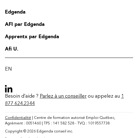
Edgenda
AFI par Edgenda
Apprentx par Edgenda
Afi U.
EN
Besoin d’aide ?
Parlez à un conseiller
ou appelez au
1
877 624.2344
Contact
FAQ
Confidentialité
| Centre de formation autorisé Emploi-Québec,
Agrément : 0051460 | TPS : 141 582 528 - TVQ : 1019557738
Modifier la région
Copyright © 2026 Edgenda conseil inc.