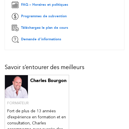
Bases de données avec Web API
FAQ – Horaires et politiques
Entity Framework
Programmes de subvention
OData
Validation
Téléchargez le plan de cours
Sécuriser Web API
Demande d’informations
Identifier
Autoriser
Journaliser
Savoir s’entourer des meilleurs
CORS
Prévenir le over-posting
Charles Bourgon
Fonctionnalités avancées d'ASP.NET
Filters
Formatters, model binding
FORMATEUR
Custom Middleware
Fort de plus de 13 années
Adding a Custom Response Header
d’expérience en formation et en
Checking for an API Key
consultation, Charles
JSON Patch