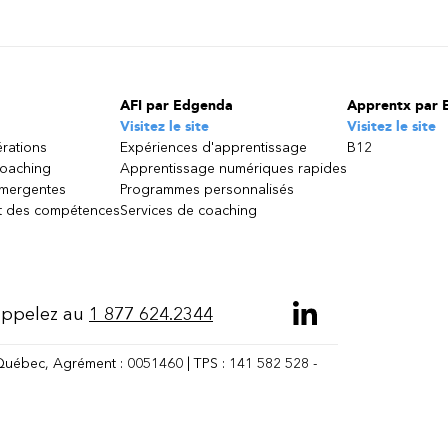
AFI par Edgenda
Apprentx par 
Visitez le site
Visitez le site
érations
Expériences d'apprentissage
B12
coaching
Apprentissage numériques rapides
émergentes
Programmes personnalisés
 des compétences
Services de coaching
ppelez au
1 877 624.2344
Québec, Agrément : 0051460 | TPS : 141 582 528 -