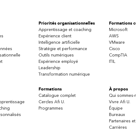
Priorités organisationnelles
Formations ce
Apprentissage et coaching
Microsoft
es
Expérience client
AWS
Intelligence artificielle
VMware
onnées
Stratégie et performance
Cisco
sationnelle
Outils numériques
CompTIA
et
Expérience employé
ITIL
Leadership
Transformation numérique
Formations
À propos
Catalogue complet
Qui sommes-
apprentissage
Cercles Afi U.
Vivre Afi U.
ching
Programmes
Équipe
sonnalisés
Bureaux
Partenaires et
Carrières