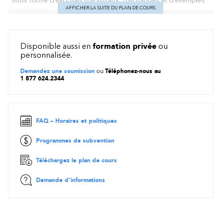
sous forme d’exposés magistraux, d’échanges et d’exemples
AFFICHER LA SUITE DU PLAN DE COURS
sur des cas.
Contenu
Fondements de l’approche Scrum : valeurs et principes,
Disponible aussi en
formation privée
ou
rôles et responsabilités, artéfacts et événements
personnalisée.
Importance de chacun des événements et comment
Demandez une soumission
ou
Téléphonez-nous au
minimiser les risques du projet
1 877 624.2344
Règles du Scrum
Questions pratiques et examen de simulation
FAQ – Horaires et politiques
IMPORTANT
:
Matériel de cours en français ou en anglais,
mais livre de référence et examen
en anglais seulement
. Le
coût de l'examen Scrum Master est en sus (150$US).
Programmes de subvention
Téléchargez le plan de cours
Demande d’informations