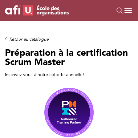
Ou
Formations
Retour au catalogue
Campus IA
Préparation à la certification
Sur mesure
Scrum Master
À propos
Ressources
Inscrivez-vous à notre cohorte annuelle!