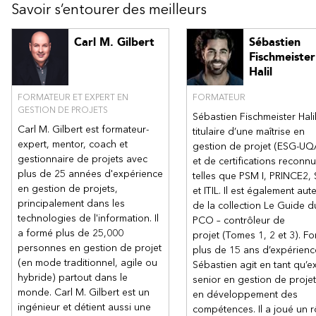
Savoir s’entourer des meilleurs
Carl M. Gilbert
Sébastien
Fischmeister
Halil
FORMATEUR ET EXPERT EN
FORMATEUR
GESTION DE PROJETS
Sébastien Fischmeister Halil
Carl M. Gilbert est formateur-
titulaire d’une maîtrise en
expert, mentor, coach et
gestion de projet (ESG-U
gestionnaire de projets avec
et de certifications reconn
plus de 25 années d'expérience
telles que PSM I, PRINCE2,
en gestion de projets,
et ITIL. Il est également aut
principalement dans les
de la collection Le Guide d
technologies de l'information. Il
PCO – contrôleur de
a formé plus de 25,000
projet (Tomes 1, 2 et 3). Fo
personnes en gestion de projet
plus de 15 ans d’expérienc
(en mode traditionnel, agile ou
Sébastien agit en tant qu’e
hybride) partout dans le
senior en gestion de projet
monde. Carl M. Gilbert est un
en développement des
ingénieur et détient aussi une
compétences. Il a joué un r