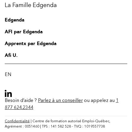
La Famille Edgenda
Edgenda
AFI par Edgenda
Apprentx par Edgenda
Afi U.
EN
Besoin d’aide ?
Parlez à un conseiller
ou appelez au
1
877 624.2344
Confidentialité
| Centre de formation autorisé Emploi-Québec,
Agrément : 0051460 | TPS : 141 582 528 - TVQ : 1019557738