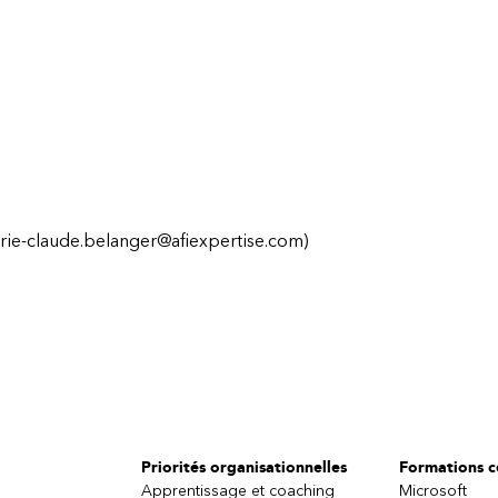
rie-claude.belanger@afiexpertise.com)
Priorités organisationnelles
Formations ce
Apprentissage et coaching
Microsoft