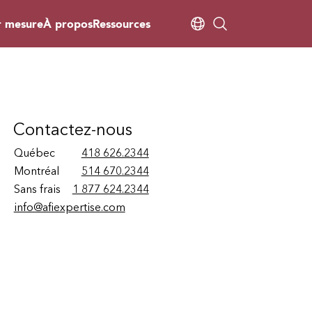
r mesure
À propos
Ressources
Contactez-nous
Québec
418 626.2344
Montréal
514 670.2344
Sans frais
1 877 624.2344
info@afiexpertise.com