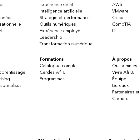
es
Expérience client
AWS
Intelligence artificielle
VMware
onnées
Stratégie et performance
Cisco
sationnelle
Outils numériques
CompTIA
et
Expérience employé
ITIL
Leadership
Transformation numérique
Formations
À propos
Catalogue complet
Qui sommes-
apprentissage
Cercles Afi U.
Vivre Afi U.
ching
Programmes
Équipe
sonnalisés
Bureaux
Partenaires et
Carrières