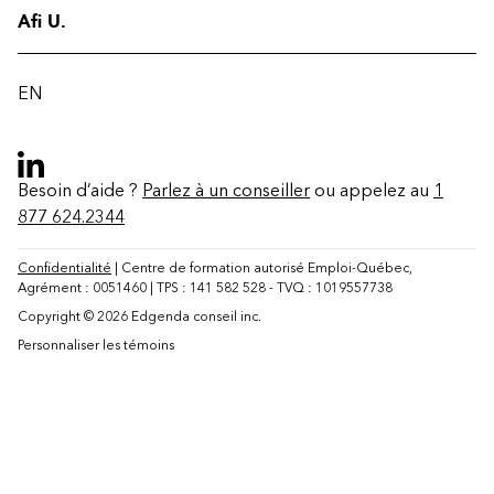
Afi U.
EN
Besoin d’aide ?
Parlez à un conseiller
ou appelez au
1
877 624.2344
Confidentialité
| Centre de formation autorisé Emploi-Québec,
Agrément : 0051460 | TPS : 141 582 528 - TVQ : 1019557738
Copyright © 2026 Edgenda conseil inc.
Personnaliser les témoins
Contact
FAQ
Modifier la région