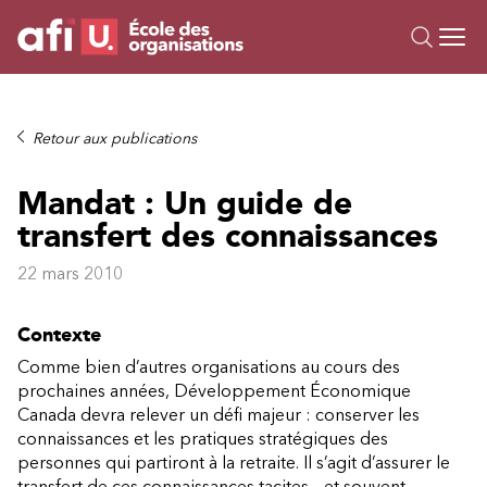
Ou
Formations
Retour aux publications
Campus IA
Mandat : Un guide de
Sur mesure
transfert des connaissances
À propos
Ressources
22 mars 2010
Contexte
Comme bien d’autres organisations au cours des
prochaines années, Développement Économique
Canada devra relever un défi majeur : conserver les
connaissances et les pratiques stratégiques des
personnes qui partiront à la retraite. Il s’agit d’assurer le
transfert de ces connaissances tacites – et souvent