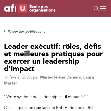
Ou
Formations
Retour aux publications
Campus IA
Leader exécutif: rôles, défis
Sur mesure
et meilleures pratiques pour
À propos
Ressources
exercer un leadership
d'impact
14 février 2023
, par
Marie-Hélène Demers, Laura
Martel
“ Votre système de leadership est-il en santé ? “
C’est la question que lancent Bob Anderson et Bill