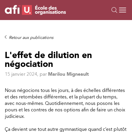
Ou
Formations
Retour aux publications
Campus IA
L'effet de dilution en
Sur mesure
négociation
À propos
Ressources
15 janvier 2024
, par
Marilou Migneault
Nous négocions tous les jours, à des échelles différentes
et des retombées différentes, et la plupart du temps,
avec nous-mêmes. Quotidiennement, nous posons les
pours et les contres de nos options afin de faire un choix
judicieux.
Ça devient une tout autre gymnastique quand c’est plutôt