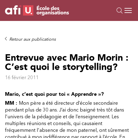
Ou
Formations
Retour aux publications
Campus IA
Entrevue avec Mario Morin :
Sur mesure
C’est quoi le storytelling?
À propos
Ressources
16 février 2011
Mario, c’est quoi pour toi « Apprendre »?
MM :
Mon père a été directeur d’école secondaire
pendant plus de 30 ans. J’ai donc baigné très tôt dans
l’univers de la pédagogie et de l’enseignement. Les
multiples réunions et conseils, qui causaient
fréquemment l'absence de mon paternel, ont sûrement
contribué à mon indifférence par rapport à l’école. En