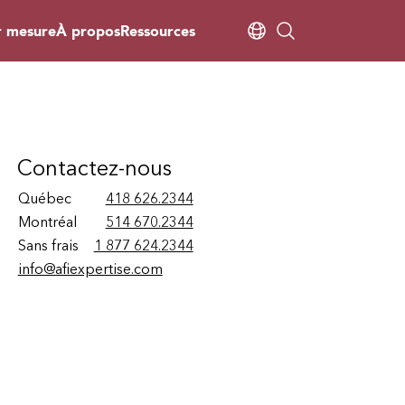
r mesure
À propos
Ressources
Contactez-nous
Québec
418 626.2344
Montréal
514 670.2344
Sans frais
1 877 624.2344
info@afiexpertise.com