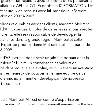
estion des relations avec les clients et les partenaires
affaires d’AFI soit OTI Expertise et IC FORMATION. Les
nt heureux de renouer avec lui, monsieur LaFerrière
ation de 2002 à 2005.
solides et durables avec ses clients, madame Mokrane
d’AFI Expertise. En plus de gérer les relations avec les
x clients, elle sera responsable de développer la
d’affaires dans la grande région Montréal et celle
FI Expertise pour madame Mokrane qui a fait partie de
08-2009.
e d’AFI permet de franchir un jalon important dans la
sieur St-Hilaire. Ils connaissent les valeurs de
rché dans laquelle elle évolue, ce qui s’avère un avantage
uis très heureux de pouvoir rallier une équipe de ce
 canadienne, notamment en développant de nouveaux
t-il conclu. »
e à Montréal, AFI est un centre d’expertise en
ion certifiée et son service-conseil novateur et flexible