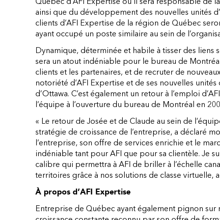
Québec d’AFI Expertise où il sera responsable de la g
ainsi que du développement des nouvelles unités d’
clients d’AFI Expertise de la région de Québec sero
ayant occupé un poste similaire au sein de l’organis
Dynamique, déterminée et habile à tisser des liens 
sera un atout indéniable pour le bureau de Montréal 
clients et les partenaires, et de recruter de nouveau
notoriété d’AFI Expertise et de ses nouvelles unités 
d’Ottawa. C’est également un retour à l’emploi d’A
l’équipe à l’ouverture du bureau de Montréal en 20
« Le retour de Josée et de Claude au sein de l’équip
stratégie de croissance de l’entreprise, a déclaré mon
l’entreprise, son offre de services enrichie et le ma
indéniable tant pour AFI que pour sa clientèle. Je s
calibre qui permettra à AFI de briller à l’échelle
territoires grâce à nos solutions de classe virtuelle, a-
À propos d’AFI Expertise
Entreprise de Québec ayant également pignon sur ru
croissance constante reconnu par son offre de format