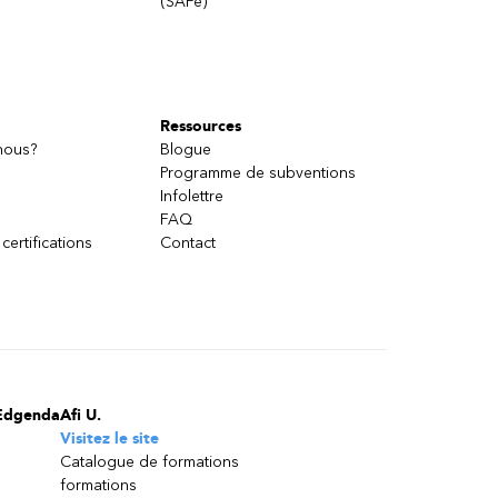
(SAFe)
Ressources
nous?
Blogue
Programme de subventions
Infolettre
FAQ
 certifications
Contact
Edgenda
Afi U.
Visitez le site
Catalogue de formations
formations