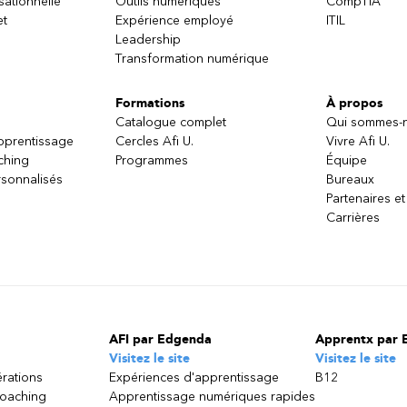
sationnelle
Outils numériques
CompTIA
et
Expérience employé
ITIL
Leadership
Transformation numérique
Formations
À propos
Catalogue complet
Qui sommes-
apprentissage
Cercles Afi U.
Vivre Afi U.
ching
Programmes
Équipe
sonnalisés
Bureaux
Partenaires et
Carrières
AFI par Edgenda
Apprentx par 
Visitez le site
Visitez le site
érations
Expériences d'apprentissage
B12
coaching
Apprentissage numériques rapides