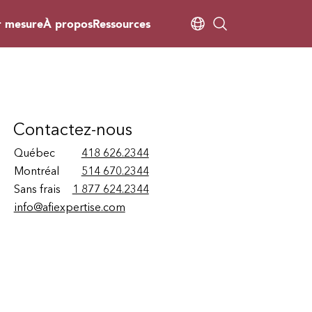
r mesure
À propos
Ressources
Contactez-nous
Québec
418 626.2344
Montréal
514 670.2344
Sans frais
1 877 624.2344
info@afiexpertise.com