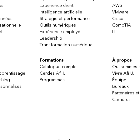
es
Expérience client
AWS
Intelligence artificielle
VMware
onnées
Stratégie et performance
Cisco
sationnelle
Outils numériques
CompTIA
et
Expérience employé
ITIL
Leadership
Transformation numérique
Formations
À propos
Catalogue complet
Qui sommes-
apprentissage
Cercles Afi U.
Vivre Afi U.
ching
Programmes
Équipe
sonnalisés
Bureaux
Partenaires et
Carrières