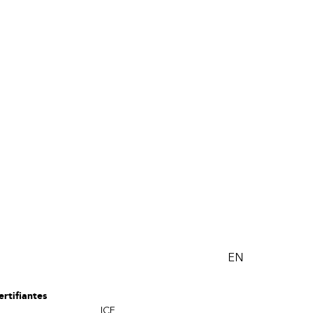
EN
rtifiantes
ICF