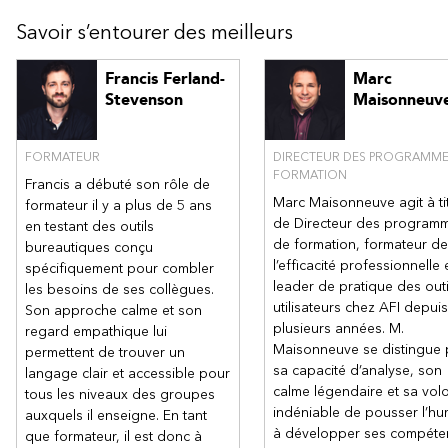
Créer des étiquettes de publipostage
Savoir s’entourer des meilleurs
Créer des listes (répertoire)
Créer des messages électroniques fusionnés
Francis Ferland-
Marc
Chapitre 5 - Créer des modèles
Stevenson
Maisonneuv
Utiliser les modèles déjà existants
Créer des modèles personnalisés
FORMATEUR
Manipuler des modèles de document
DIRECTEUR DES PROGRAMME
FORMATION
Francis a débuté son rôle de
Chapitre 6 - Utiliser les outils de travail en groupe
Marc Maisonneuve agit à ti
formateur il y a plus de 5 ans
Utiliser le suivi des modifications
de Directeur des program
en testant des outils
Réviser le document modifié
de formation, formateur de
bureautiques conçu
Explorer le volet vérifications
l’efficacité professionnelle 
spécifiquement pour combler
Créer et manipuler des commentaires
leader de pratique des outi
les besoins de ses collègues.
Comparer des documents
utilisateurs chez AFI depuis
Son approche calme et son
Protéger le document pour les commentaires et les
plusieurs années. M.
regard empathique lui
modifications
Maisonneuve se distingue 
permettent de trouver un
sa capacité d’analyse, son
langage clair et accessible pour
calme légendaire et sa vol
tous les niveaux des groupes
indéniable de pousser l’hu
auxquels il enseigne. En tant
à développer ses compéte
que formateur, il est donc à