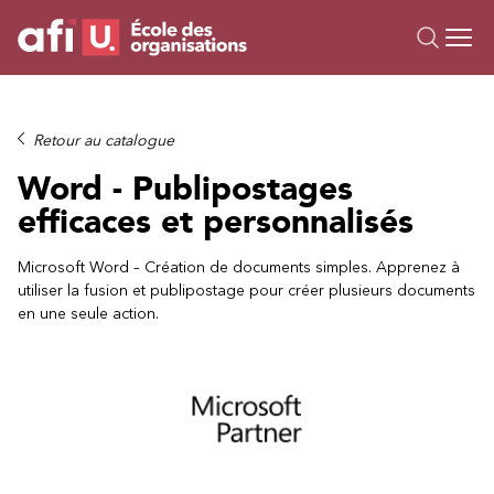
Ou
Formations
Retour au catalogue
Campus IA
Word - Publipostages
Sur mesure
efficaces et personnalisés
À propos
Ressources
Microsoft Word – Création de documents simples. Apprenez à
utiliser la fusion et publipostage pour créer plusieurs documents
en une seule action.