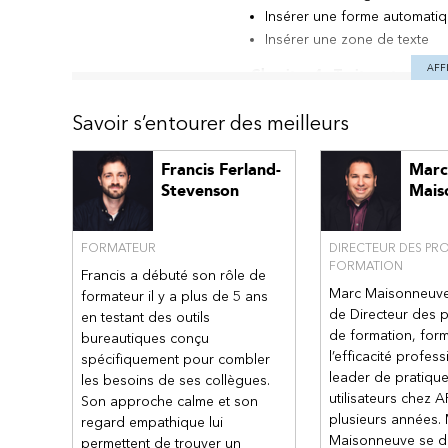
Insérer une forme automati
Insérer une zone de texte
AFF
Chapitre 4 - Traiter et manipu
Connaître les caractéristiqu
Différencier les formats d’i
Savoir s’entourer des meilleurs
Définir les attributs des obje
Réduire, agrandir, déplacer 
Francis Ferland-
Marc
Dupliquer, grouper et dissoc
Stevenson
Mais
Organiser les objets
Utiliser la grille et les repère
FORMATEUR
DIRECTEUR DES P
Fusion des formes, alignem
FORMATION
Francis a débuté son rôle de
Chapitre 5 - Travailler avec l
Marc Maisonneuve a
formateur il y a plus de 5 ans
Insérer un tableau
de Directeur des
en testant des outils
Reconnaître les outils de ta
de formation, for
bureautiques conçu
Appliquer et modifier le styl
l’efficacité profess
spécifiquement pour combler
Insérer une feuille de calcul 
leader de pratique
les besoins de ses collègues.
utilisateurs chez A
Son approche calme et son
Chapitre 6 - Gérer une prése
plusieurs années. 
regard empathique lui
Travailler en mode Trieuse d
Maisonneuve se di
permettent de trouver un