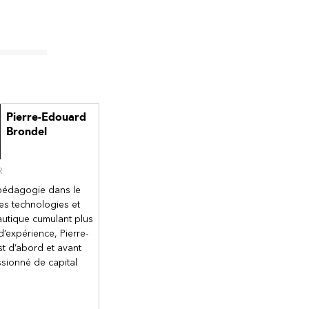
Pierre-Edouard
Brondel
R
pédagogie dans le
s technologies et
autique cumulant plus
’expérience, Pierre-
t d’abord et avant
ssionné de capital