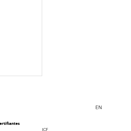
EN
rtifiantes
ICF