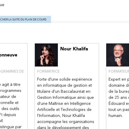
que
ICHER LA SUITE DU PLAN DE COURS
ler les objets
es d’un objet
mage
ts
un objet
Nour Khalifa
ier des objets
onneuve
s
ROGRAMMES DE
FORMATRICE
FORMATEU
ents des formes
Forte d’une solide expérience
Expert en 
es tableaux
git à titre
en informatique de gestion et
domaine de
 programmes
titulaire d’un Baccalauréat en
de la bure
bleau
mateur de
Gestion Informatique ainsi que
de 25 ans d
e d’un tableau
ionnelle et
d’une Maîtrise en Intelligence
Édouard es
Excel
 des outils
Artificielle et Technologies de
tout un pa
FI depuis
l’Information, Nour Khalifa
humain.
ntation
M.
accompagne les organisations
e diapositives
stingue par
dans le développement des