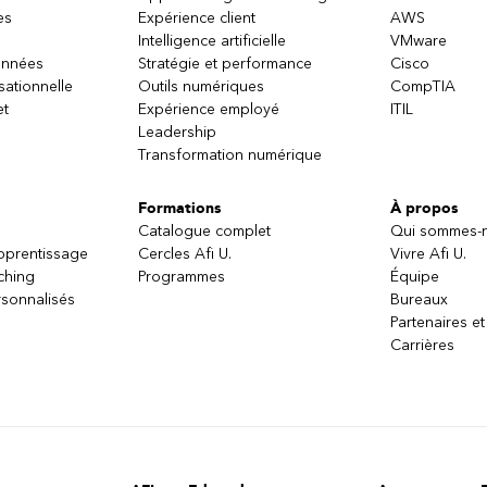
es
Expérience client
AWS
Intelligence artificielle
VMware
onnées
Stratégie et performance
Cisco
sationnelle
Outils numériques
CompTIA
et
Expérience employé
ITIL
Leadership
Transformation numérique
Formations
À propos
Catalogue complet
Qui sommes-
apprentissage
Cercles Afi U.
Vivre Afi U.
ching
Programmes
Équipe
sonnalisés
Bureaux
Partenaires et
Carrières