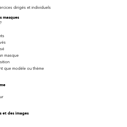
rcices dirigés et individuels
les masques
?
nts
vés
isé
 un masque
sition
ant que modèle ou thème
ème
ur
ts et des images