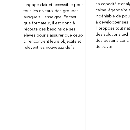
Dupliquer, déplacer et supp
sa capacité d’anal
langage clair et accessible pour
Masquer une diapositive
calme légendaire e
tous les niveaux des groupes
Travailler avec des sections
indéniable de pou
auxquels il enseigne. En tant
à développer ses
que formateur, il est donc à
Chapitre 7 - Appliquer une tr
Il propose tout na
l’écoute des besoins de ses
L’onglet Transition
des solutions tec
élèves pour s'assurer que ceux-
Appliquer une transition
des besoins concre
ci rencontrent leurs objectifs et
de travail.
relèvent les nouveaux défis.
Chapitre 8 - Exécuter un di
Afficher le mode Lecture
Visionner la présentation 
Naviguer dans la présentati
Utiliser les outils du présent
Régler les paramètres
Mode présentateur modifié et