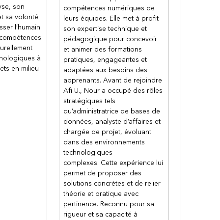
rimer une diapositive
yse, son
compétences numériques de
t sa volonté
leurs équipes. Elle met à profit
sser l’humain
son expertise technique et
 compétences.
pédagogique pour concevoir
ansition
turellement
et animer des formations
hnologiques à
pratiques, engageantes et
ts en milieu
adaptées aux besoins des
apprenants. Avant de rejoindre
aporama
Afi U., Nour a occupé des rôles
stratégiques tels
en mode Diaporama
qu’administratrice de bases de
on
données, analyste d’affaires et
ateur
chargée de projet, évoluant
dans des environnements
 le pointeur laser
technologiques
complexes. Cette expérience lui
permet de proposer des
solutions concrètes et de relier
théorie et pratique avec
pertinence. Reconnu pour sa
rigueur et sa capacité à