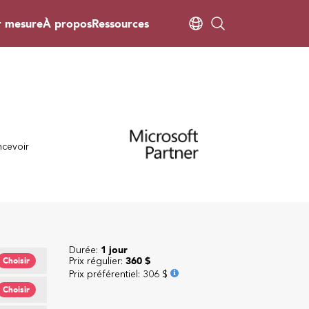
r mesure
À propos
Ressources
ncevoir
Durée:
1 jour
Prix régulier:
360 $
Choisir
Prix préférentiel
:
306 $
Choisir