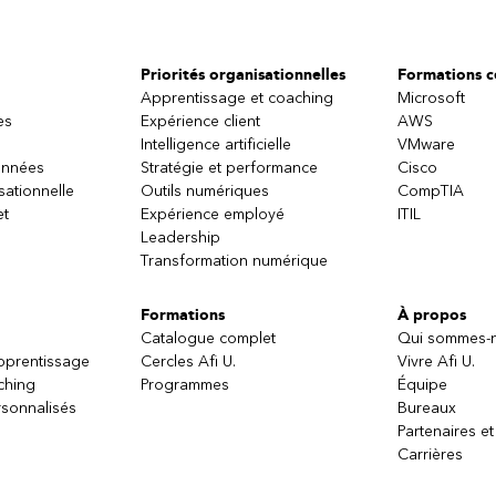
Priorités organisationnelles
Formations ce
Apprentissage et coaching
Microsoft
es
Expérience client
AWS
Intelligence artificielle
VMware
onnées
Stratégie et performance
Cisco
sationnelle
Outils numériques
CompTIA
et
Expérience employé
ITIL
Leadership
Transformation numérique
Formations
À propos
Catalogue complet
Qui sommes-
apprentissage
Cercles Afi U.
Vivre Afi U.
ching
Programmes
Équipe
sonnalisés
Bureaux
Partenaires et
Carrières