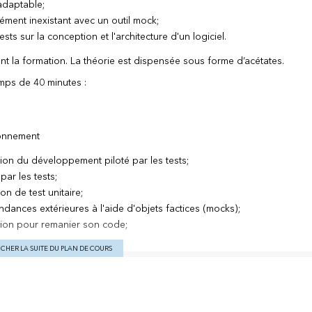
 adaptable;
ément inexistant avec un outil mock;
ts sur la conception et l'architecture d'un logiciel.
t la formation. La théorie est dispensée sous forme d’acétates.
emps de 40 minutes :
ionnement
ion du développement piloté par les tests;
ar les tests;
n de test unitaire;
dances extérieures à l'aide d'objets factices (mocks);
tion pour remanier son code;
ICHER LA SUITE DU PLAN DE COURS