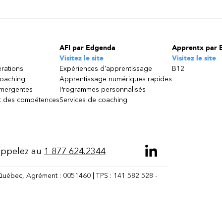
AFI par Edgenda
Apprentx par 
Visitez le site
Visitez le site
érations
Expériences d'apprentissage
B12
coaching
Apprentissage numériques rapides
émergentes
Programmes personnalisés
 des compétences
Services de coaching
ppelez au
1 877 624.2344
Québec, Agrément : 0051460 | TPS : 141 582 528 -