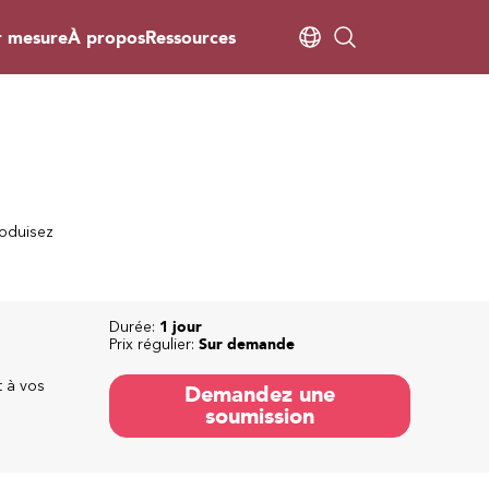
r mesure
À propos
Ressources
roduisez
Durée:
1 jour
Prix régulier:
Sur demande
t à vos
Demandez une
soumission