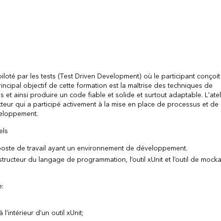
loté par les tests (Test Driven Development) où le participant conçoi
principal objectif de cette formation est la maîtrise des techniques de
et ainsi produire un code fiable et solide et surtout adaptable. L'atel
ructeur qui a participé activement à la mise en place de processus et de
veloppement.
els
 poste de travail ayant un environnement de développement.
tructeur du langage de programmation, l’outil xUnit et l’outil de mock
.
e:
’intérieur d’un outil xUnit;