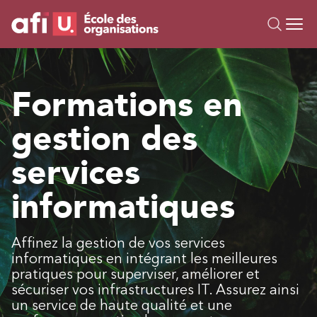
Ou
Formations
Formations en
Campus IA
gestion des
Sur mesure
À propos
services
Ressources
informatiques
Affinez la gestion de vos services
informatiques en intégrant les meilleures
pratiques pour superviser, améliorer et
sécuriser vos infrastructures IT. Assurez ainsi
un service de haute qualité et une