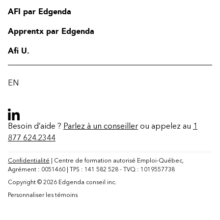
AFI par Edgenda
Apprentx par Edgenda
Afi U.
EN
Besoin d’aide ?
Parlez à un conseiller
ou appelez au
1
877 624.2344
Confidentialité
| Centre de formation autorisé Emploi-Québec,
Agrément : 0051460 | TPS : 141 582 528 - TVQ : 1019557738
Copyright © 2026 Edgenda conseil inc.
Personnaliser les témoins
Contact
FAQ