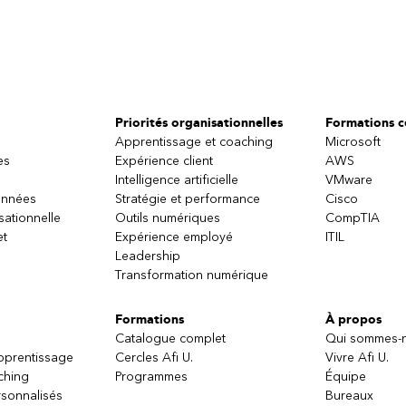
Priorités organisationnelles
Formations ce
Apprentissage et coaching
Microsoft
es
Expérience client
AWS
Intelligence artificielle
VMware
onnées
Stratégie et performance
Cisco
sationnelle
Outils numériques
CompTIA
et
Expérience employé
ITIL
Leadership
Transformation numérique
Formations
À propos
Catalogue complet
Qui sommes-
apprentissage
Cercles Afi U.
Vivre Afi U.
ching
Programmes
Équipe
sonnalisés
Bureaux