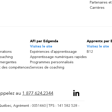
Partenaires et
Carrières
AFI par Edgenda
Apprentx par 
Visitez le site
Visitez le site
érations
Expériences d'apprentissage
B12
coaching
Apprentissage numériques rapides
émergentes
Programmes personnalisés
 des compétences
Services de coaching
ppelez au
1 877 624.2344
Québec, Agrément : 0051460 | TPS : 141 582 528 -