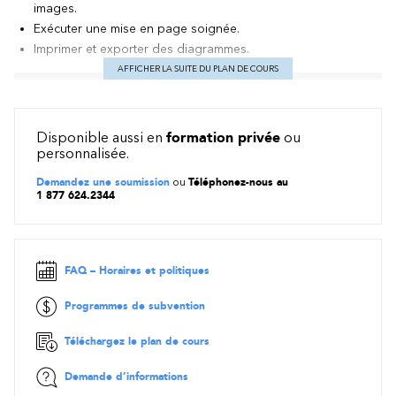
images.
Exécuter une mise en page soignée.
Imprimer et exporter des diagrammes.
AFFICHER LA SUITE DU PLAN DE COURS
Méthode pédagogique
Exposés - Démonstrations - Exercices dirigés
Disponible aussi en
formation privée
ou
Selon la clientèle : organigrammes, diagrammes de flux, plan
personnalisée.
d’affaires, processus
Demandez une soumission
ou
Téléphonez-nous au
Contenu
1 877 624.2344
Identifier les éléments de l’interface
*
(éléments facultatifs, selon les besoins de la clientèle)
Introduction
FAQ – Horaires et politiques
Identifier les éléments de l’interface
Programmes de subvention
Exécuter des commandes*
Obtenir de l’aide*
Téléchargez le plan de cours
Affichage du document et personnalisation de l’espace de
Demande d’informations
travail