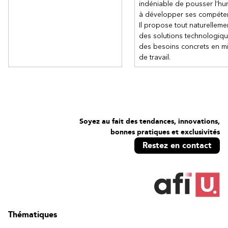
indéniable de pousser l’hu
Utiliser les options de remplissage, de trait et d’ombre
à développer ses compéte
Mettre en forme le texte
Il propose tout naturelleme
Insérer des champs et des caractères spéciaux
des solutions technologiq
Mettre en forme les images
des besoins concrets en mi
de travail.
Organiser les objets : forme, image et trait
Sélectionner plusieurs formes
Groupes de formes
Organiser automatiquement des formes
Aligner automatiquement des formes
Répartir automatiquement des formes
Soyez au fait des tendances, innovations,
bonnes pratiques et exclusivités
Gestion et création des gabarits
Restez en contact
Ajouter des gabarits à son environnement de travail
Créer un nouveau gabarit
Ajouter des formes à un gabarit
Ouvrir un gabarit dans un nouveau diagramme
Standardisation des diagrammes par l’envoi d’un gabarit
Thématiques
à une équipe