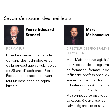
Le zoom et les modes d’affichage
La grille et les repères
Ajustement de la règle
Savoir s’entourer des meilleurs
Afficher et masquer des outils de travail flottants
Panoramique et zoom
Pierre-Edouard
Marc
Taille et position
Brondel
Maisonneuv
Créer un dessin
Commencer un nouveau dessin
FORMATEUR
DIRECTEUR DES PROGRAMME
Description des modèles fournis
FORMATION
Expert en pédagogie dans le
Ajouter des pages
Marc Maisonneuve agit à ti
domaine des technologies et
Ajouter des formes à un dessin à partir d’un gabarit
de Directeur des program
de la bureautique cumulant plus
Gestion de base des formes (agrandir, déplacer,
de formation, formateur de
de 25 ans d’expérience, Pierre-
supprimer)
l’efficacité professionnelle 
Édouard est d’abord et avant
Connecter des formes
leader de pratique des outi
tout un passionné de capital
utilisateurs chez AFI depuis
Ajouter et modifier du texte dans une forme, un lien ou tout
humain.
autre objet
plusieurs années. M.
Maisonneuve se distingue 
Insérer des images
sa capacité d’analyse, son
Mise en forme aux formes, aux liens et au texte
calme légendaire et sa vol