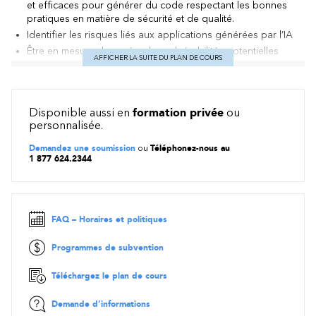
et efficaces pour générer du code respectant les bonnes
pratiques en matière de sécurité et de qualité.
Identifier les risques liés aux applications générées par l’IA
Être en mesure de repérer les vulnérabilités potentielles
AFFICHER LA SUITE DU PLAN DE COURS
(dépendances, documentation insuffisante, enjeux de
sécurité ou de licences) et de proposer des solutions pour
les corriger.
Mettre en œuvre une démarche de revue de code et de
Disponible aussi en
formation privée
ou
déploiement sécuritaire
personnalisée.
Utiliser des outils, des checklists et des pratiques
Demandez une soumission
ou
Téléphonez-nous au
éprouvées pour assurer la fiabilité, la conformité et la
1 877 624.2344
sécurité des livrables
Contenu
Semaine 1 : Pratique de développement logiciel et Vibe
FAQ – Horaires et politiques
Coding
Programmes de subvention
Survol du SDLC et des pipelines CI/CD (planification, codage,
tests, déploiement, maintenance). Découvrez comment le Vibe
Coding accélère le prototypage rapide grâce au low-code et
Téléchargez le plan de cours
à l’intégration de modèles IA. Analyse des risques (absence
de contrôle de version, dépendances cachées, problèmes de
Demande d’informations
reproductibilité) et comparaison pratique : création d’une