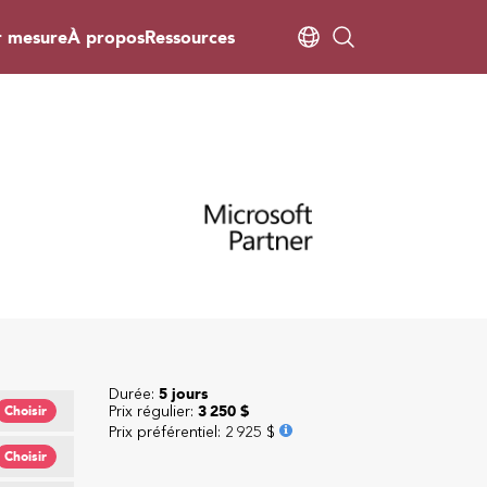
r mesure
À propos
Ressources
Durée:
5 jours
Prix régulier:
3 250 $
Choisir
Prix préférentiel
:
2 925 $
Choisir