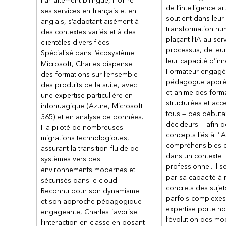
Parfaitement bilingue, il offre
Gérer les applications dans Power Apps
de l’intelligence arti
ses services en français et en
soutient dans leur
Navigation dans une application canvas
anglais, s’adaptant aisément à
transformation nu
Comment construire l'interface utilisate
des contextes variés et à des
plaçant l’IA au ser
clientèles diversifiées.
Utiliser et comprendre les contrôles dan
processus, de leur
Spécialisé dans l’écosystème
Documenter et tester votre application P
leur capacité d’inn
Microsoft, Charles dispense
Formateur engagé
des formations sur l’ensemble
Module 3: Maîtriser les technique
pédagogue appréci
des produits de la suite, avec
canvas
et anime des forma
une expertise particulière en
Ce module vous aidera à utiliser des formul
structurées et acc
infonuagique (Azure, Microsoft
performance et des tests. Il vous aidera égal
tous — des débuta
365) et en analyse de données.
personnalisés et à vous concentrer sur le tr
décideurs — afin d
Il a piloté de nombreuses
concepts liés à l’IA
migrations technologiques,
Leçons
compréhensibles e
assurant la transition fluide de
dans un contexte
Utiliser les techniques de développement
systèmes vers des
professionnel. Il s
environnements modernes et
Créateur d'une formule avancée qui utilis
par sa capacité à 
canvas dans Power Apps
sécurisés dans le cloud.
concrets des sujet
Reconnu pour son dynamisme
Effectuer des mises à jour personnalisé
parfois complexes
et son approche pédagogique
Effectuer des tests et des contrôles de
expertise porte n
engageante, Charles favorise
Travailler avec des données relationnell
l’évolution des mo
l’interaction en classe en posant
Travailler avec des limites de sources d