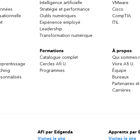
Intelligence artificielle
VMware
onnées
Stratégie et performance
Cisco
sationnelle
Outils numériques
CompTIA
ipt du client
et
Expérience employé
ITIL
iaux grâce à un script client
Leadership
Transformation numérique
s avec Power Apps Component Framework
ower Apps Component Framework avec un module d'introduction sur 
Formations
À propos
 montre ensuite comment construire un composant et travailler avec l
Catalogue complet
Qui sommes-
Component Framework.
apprentissage
Cercles Afi U.
Vivre Afi U.
ching
Programmes
Équipe
sonnalisés
Bureaux
ants Power Apps
Partenaires et
Carrières
 framework des composants Power Apps
e Power Apps
rtail de contenu en une application web complète interagissant avec
ement les options offertes aux personnalisateurs et aux développe
ntégrer à Office 365, Power Platform, et les composants Azure.
AFI par Edgenda
Apprentx par 
Visitez le site
Visitez le site