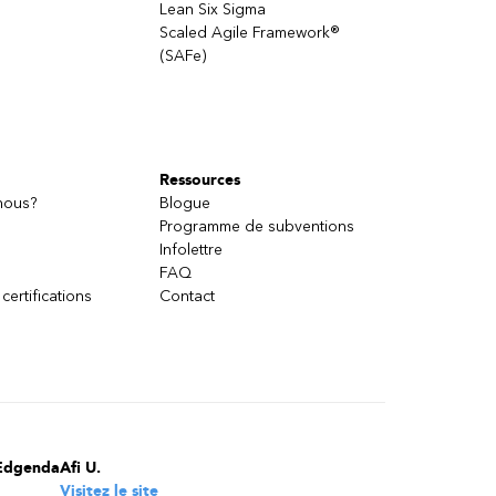
Lean Six Sigma
Scaled Agile Framework®
(SAFe)
les
Ressources
es
nous?
Blogue
Programme de subventions
Infolettre
FAQ
 certifications
Contact
urs pour
Edgenda
Afi U.
Visitez le site