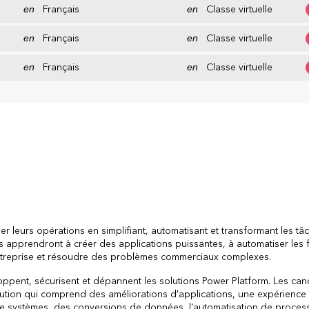
en
Français
en
Classe virtuelle
en
Français
en
Classe virtuelle
en
Français
en
Classe virtuelle
r leurs opérations en simplifiant, automatisant et transformant les tâ
ts apprendront à créer des applications puissantes, à automatiser les f
ntreprise et résoudre des problèmes commerciaux complexes.
ppent, sécurisent et dépannent les solutions Power Platform. Les can
ution qui comprend des améliorations d'applications, une expérience
s de systèmes, des conversions de données, l'automatisation de proces