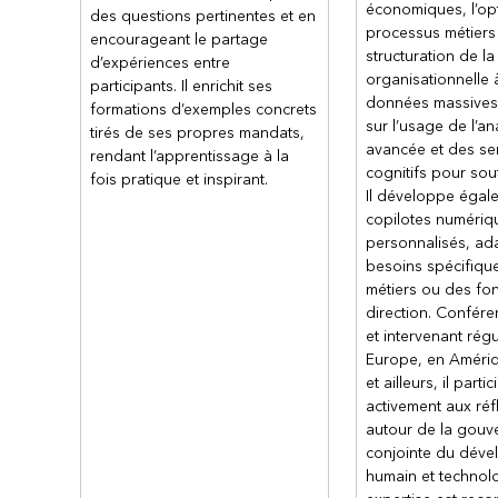
économiques, l’op
des questions pertinentes et en
Connecter à d'autres données dans une 
processus métiers p
encourageant le partage
Utiliser des connecteurs personnalisés 
structuration de l
d’expériences entre
organisationnelle à
participants. Il enrichit ses
Module 4: Automatiser un proces
données massives,
formations d’exemples concrets
sur l’usage de l’an
tirés de ses propres mandats,
Ce module vous présente Power Automate, vo
avancée et des se
rendant l’apprentissage à la
cognitifs pour sout
fois pratique et inspirant.
Leçons
Il développe égal
Démarrer avec Power Automate
copilotes numériq
Construire des flux plus complexes avec
personnalisés, ad
Introduction aux flux de processus com
besoins spécifiqu
Créer un flux de processus commerciaux
métiers ou des fo
direction. Confére
Comprendre les concepts avancés de flu
et intervenant régu
Introduction aux expressions dans Powe
Europe, en Améri
et ailleurs, il partic
Module 5: Introduction au déve
activement aux réf
Ce module est la première étape dans l'appr
autour de la gouv
conjointe du dév
Leçons
humain et technol