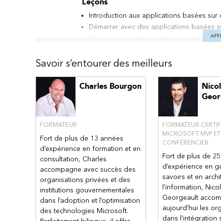
Leçons
Introduction aux applications basées su
Démarrer avec des applications basées 
AFF
Créer et gérer des entités dans Common 
Créer et gérer des champs au sein d'une
Travailler avec des options dans Common
Savoir s’entourer des meilleurs
Créer une relation entre les entités dan
Définir et créer des règles commerciale
Charles Bourgon
Nico
Créer et définir des champs de calcul o
Geor
Démarrer avec des rôles de sécurité da
FORMATEUR
FORMATEUR CERTIFI
Module 2: Créer une application
MICROSOFT MVP ET
Fort de plus de 13 années
Ce module vous présente Power Apps, vous ai
CONFÉRENCIER
d’expérience en formation et en
distribuer. Il vous montrera également commen
Fort de plus de 25
consultation, Charles
interface utilisateur en utilisant des thèmes
d’expérience en g
accompagne avec succès des
des contrôles.
savoirs et en arch
organisations privées et des
l’information, Nico
institutions gouvernementales
Leçons
Georgeault acco
dans l’adoption et l’optimisation
Démarrer avec Power Apps
aujourd’hui les or
des technologies Microsoft.
Personnaliser une application canvas da
dans l’intégration