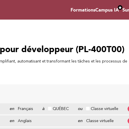
Formations
Campus IA
Su
 pour développeur (PL-400T00)
mplifiant, automatisant et transformant les tâches et les processus de
en
Français
à
QUÉBEC
ou
Classe virtuelle
en
Anglais
en
Classe virtuelle