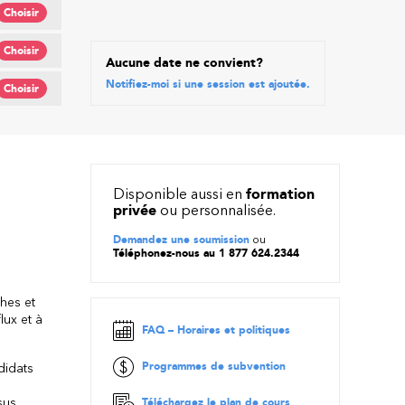
Choisir
Choisir
Aucune date ne convient?
Notifiez-moi si une session est ajoutée.
Choisir
Disponible aussi en
formation
privée
ou personnalisée.
Demandez une soumission
ou
Téléphonez-nous au 1 877 624.2344
ches et
lux et à
FAQ – Horaires et politiques
Programmes de subvention
didats
sus
Téléchargez le plan de cours