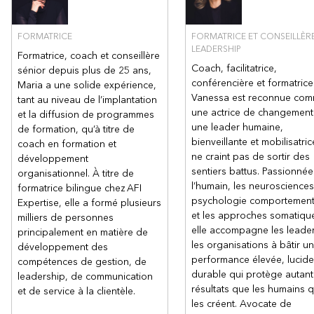
FORMATRICE
FORMATRICE ET CONSEILLÈR
LEADERSHIP
Formatrice, coach et conseillère
Coach, facilitatrice,
sénior depuis plus de 25 ans,
conférencière et formatrice
Maria a une solide expérience,
Vanessa est reconnue co
tant au niveau de l’implantation
une actrice de changement
et la diffusion de programmes
une leader humaine,
de formation, qu’à titre de
bienveillante et mobilisatric
coach en formation et
ne craint pas de sortir des
développement
sentiers battus. Passionnée
organisationnel. À titre de
l’humain, les neurosciences
formatrice bilingue chez AFI
psychologie comportement
Expertise, elle a formé plusieurs
et les approches somatiqu
milliers de personnes
elle accompagne les leader
principalement en matière de
les organisations à bâtir u
développement des
performance élevée, lucide
compétences de gestion, de
durable qui protège autant
leadership, de communication
résultats que les humains q
et de service à la clientèle.
les créent. Avocate de