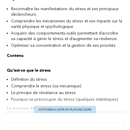
Reconnaître les manifestations du stress et ses principaux
déclencheurs.
Comprendre les mécanismes du stress et ses impacts sur la
santé physique et spychologique.
Acquérir des comportements-outils permettant d’accroître
sa capacité à gérer le stress et d’augmenter sa résilience.
Optimiser sa concentration et la gestion de ses priorités
Contenu
Qu’est-ce que le stress
Définition du stress
Comprendre le stress (sa mécanique)
Le principe de résistance au stress
Pourquoi se préoccuper du stress (quelques statistiques)
Le principe de résonnance au stress
AFFICHER LA SUITE DU PLAN DE COURS
Les symptômes et les conséquences du stress
Identifier les signaux de stress : physiques, motivationnels,
intellectuels, psychologiques et relationnels.