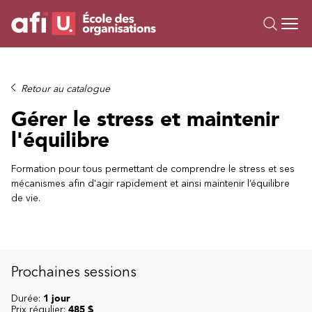
Ou
Formations
Retour au catalogue
Campus IA
Gérer le stress et maintenir
Sur mesure
l'équilibre
À propos
Ressources
Formation pour tous permettant de comprendre le stress et ses
mécanismes afin d'agir rapidement et ainsi maintenir l’équilibre
de vie.
Prochaines sessions
Durée:
1 jour
Prix régulier:
485 $