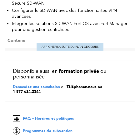
Secure SD-WAN
Configurer le SD-WAN avec des fonctionnalités VPN
avancées
Intégrer les solutions SD-WAN FortiOS avec FortiManager
pour une gestion centralisée
Contenu
AFFICHER LA SUITE DU PLAN DE COURS
Exigences du système – Si vous suivez ce cours en ligne, vous
devez utiliser un ordinateur répondant aux critères suivants :
Une connexion Internet haute vitesse
Disponible aussi en
formation privée
ou
Un navigateur Web à jour
personnalisée.
Un lecteur PDF
Demandez une soumission
ou
Téléphonez-nous au
L’un des éléments suivants :
1 877 624.2344
Prise en charge de HTML 5 ou
Environnement d’exécution Java (JRE) à jour avec le
plugin Java activé dans votre navigateur Web
Il est recommandé d’utiliser une connexion Ethernet filaire,
FAQ – Horaires et politiques
plutôt qu’une connexion WiFi. Les pare-feux, y compris
Windows Firewall ou FortiClient, doivent autoriser les
Programmes de subvention
connexions aux laboratoires en ligne.