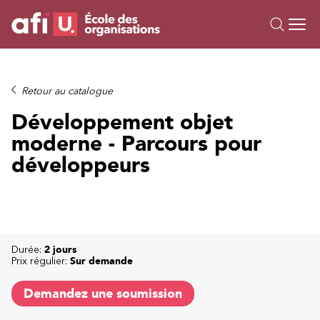
Ou
Formations
Retour au catalogue
Campus IA
Développement objet
Sur mesure
moderne - Parcours pour
À propos
développeurs
Ressources
Durée:
2 jours
Prix régulier:
Sur demande
Demandez une soumission