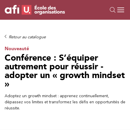
Ou
Formations
Retour au catalogue
Campus IA
Nouveauté
Sur mesure
Conférence : S’équiper
À propos
autrement pour réussir -
Ressources
adopter un « growth mindset
»
Adoptez un growth mindset : apprenez continuellement,
dépassez vos limites et transformez les défis en opportunités de
réussite.