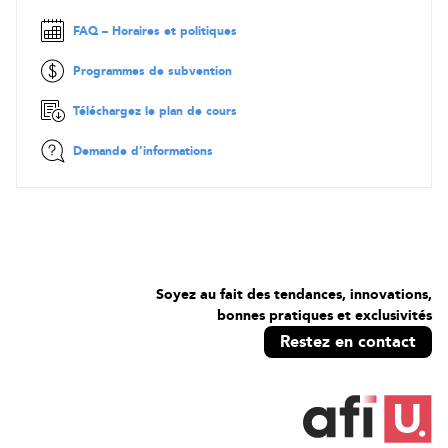
• Dépanner des réseaux IP
FAQ – Horaires et politiques
• Expliquer les schémas d'adressage IPv6
Leçon 7 - Configuration et Dépannage des Aiguilleurs
(Routers)
Programmes de subvention
• Comparer les concepts de routage
• Comparer les concepts de routage dynamique
Téléchargez le plan de cours
• Installer et dépanner des routeurs
Leçon 8 - Expliquer les Topologies et les Types de Réseau
Demande d’informations
• Expliquer les types et les caractéristiques du réseau
• Expliquer l'architecture de commutation à plusieurs niveaux
• Expliquer les réseaux locaux virtuels
Leçon 9 - Expliquer les Protocoles de la Couche Transport
• Comparer et contraster les protocoles de transport
• Utiliser des outils appropriés pour analyser les ports réseau
Leçon 10 - Expliquer les Services Réseau
Soyez au fait des tendances, innovations,
• Expliquer l'utilisation des services d'adressage réseau
bonnes pratiques et exclusivités
• Expliquer l'utilisation des services de résolution de noms
• Configurer des services DNS
Restez en contact
Leçon 11 - Expliquer les Applications Réseau
• Expliquer l'utilisation des services Web, de
fichier/d'impression et de base de données
• Expliquer l'utilisation des services de messagerie et de voix
Leçon 12 - Assurer la Disponibilité du Réseau