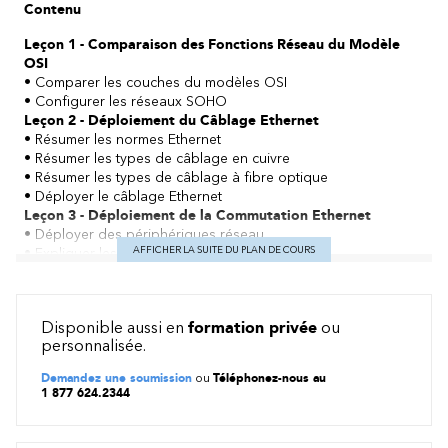
Contenu
Leçon 1 - Comparaison des Fonctions Réseau du Modèle
OSI
• Comparer les couches du modèles OSI
• Configurer les réseaux SOHO
Leçon 2 - Déploiement du Câblage Ethernet
• Résumer les normes Ethernet
• Résumer les types de câblage en cuivre
• Résumer les types de câblage à fibre optique
• Déployer le câblage Ethernet
Leçon 3 - Déploiement de la Commutation Ethernet
• Déployer des périphériques réseau
AFFICHER LA SUITE DU PLAN DE COURS
• Expliquer les interfaces réseau
Leçon 4 - Dépannage des Réseaux Ethernet
• Expliquer la méthodologie de dépannage d'un réseau
• Résoudre des problèmes courants de connectivité des
Disponible aussi en
formation privée
ou
réseaux câblés
personnalisée.
Leçon 5 - Expliquer l'Adressage IPv4
• Expliquer les schémas d'adressage IPv4
Demandez une soumission
ou
Téléphonez-nous au
• Expliquer le transfert de paquets IPv4 entre les segments
1 877 624.2344
• Configurer des réseaux IP et des sous-réseaux
Leçon 6 - Prise en Charge des Réseaux IPv4 et IPv6
• Utiliser des outils appropriés pour tester la configuration IP