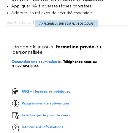
Appliquer l’IA à diverses tâches concrètes.
Adopter les réflexes de sécurité essentiels
Méthode pédagogique
AFFICHER LA SUITE DU PLAN DE COURS
Formation dirigée par un formateur
Contenu
Disponible aussi en
formation privée
ou
personnalisée.
Introduction et cadrage
Demandez une soumission
ou
Téléphonez-nous au
Pourquoi l’IA maintenant : puissance de calcul, données,
1 877 624.2344
avancées algorithmiques
Règles d’usage responsable : confidentialité, validation,
prudence
Choix des cas d’exercice : appel d’offres (RFP), document
FAQ – Horaires et politiques
municipal, scénario fourni
Comprendre l’IA à haut niveau
Programmes de subvention
Exemples d’IA au quotidien (recommandations, anti-spam,
Téléchargez le plan de cours
fraude, traduction)
Apprentissage supervisé et non supervisé, notion de boîte
Demande d’informations
noire