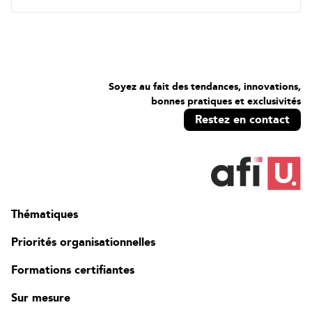
IA générative : ce qu’elle fait bien, ce qu’elle fait mal,
pourquoi elle peut se tromper
ChatGPT en pratique : interface et réglages utiles
Tour guidé : démarrer, retrouver, organiser, partager,
historique
Soyez au fait des tendances, innovations,
Travailler avec du contenu : extraits, formats (tableaux,
bonnes pratiques et exclusivités
sections), limites
Restez en contact
Instructions personnalisées, en version courte et sécuritaire
La collaboration dans ChatGPT
Gestion des équipes dans ChatGPT
Modes de collaborations (Conversations, Espaces de
travail, projets)
Thématiques
GPTs personnalisés et partage
Prompt engineering moderne, accessible
Priorités organisationnelles
Méthode de base : cadrer, décomposer, structurer, rédiger,
Formations certifiantes
vérifier
Few-shot : donner 1 à 2 exemples de format ou de ton
Sur mesure
attendu