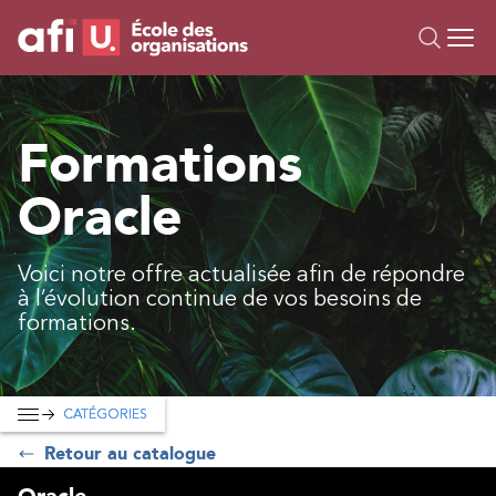
Ou
Formations
Formations
Campus IA
Oracle
Sur mesure
À propos
Ressources
Voici notre offre actualisée afin de répondre
à l’évolution continue de vos besoins de
formations.
CATÉGORIES
Retour au catalogue