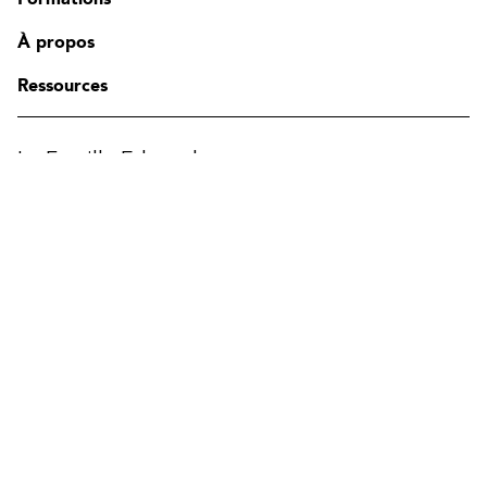
Contact
FAQ
À propos
Modifier la région
Ressources
La Famille Edgenda
Edgenda
AFI par Edgenda
Apprentx par Edgenda
Afi U.
EN