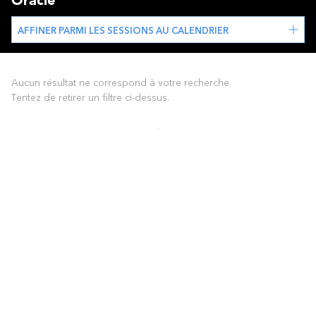
Oracle
AFFINER PARMI LES SESSIONS AU CALENDRIER
Aucun résultat ne correspond à votre recherche.
Tentez de retirer un filtre ci-dessus.