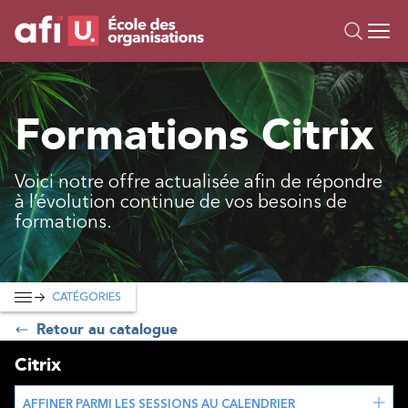
Ou
Formations
Formations Citrix
Campus IA
Sur mesure
Voici notre offre actualisée afin de répondre
À propos
à l’évolution continue de vos besoins de
Ressources
formations.
CATÉGORIES
Retour au catalogue
Citrix
AFFINER PARMI LES SESSIONS AU CALENDRIER