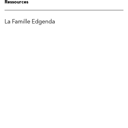
Modifier la région
Ressources
La Famille Edgenda
Edgenda
AFI par Edgenda
Apprentx par Edgenda
Afi U.
EN
Besoin d’aide ?
Parlez à un conseiller
ou appelez au
1
877 624.2344