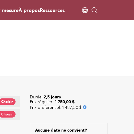
r mesure
À propos
Ressources
Durée:
2,5 jours
Prix régulier:
1 750,00 $
Choisir
Prix préférentiel
:
1 487,50 $
Choisir
Aucune date ne convient?