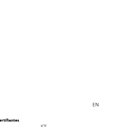
EN
rtifiantes
ICF