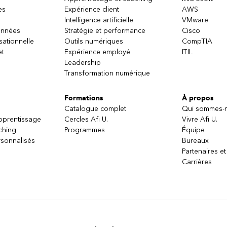
es
Expérience client
AWS
Intelligence artificielle
VMware
onnées
Stratégie et performance
Cisco
sationnelle
Outils numériques
CompTIA
et
Expérience employé
ITIL
Leadership
Transformation numérique
Formations
À propos
Catalogue complet
Qui sommes-
apprentissage
Cercles Afi U.
Vivre Afi U.
ching
Programmes
Équipe
sonnalisés
Bureaux
Partenaires et
Carrières