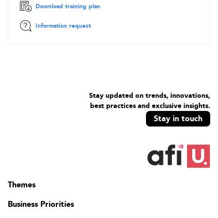
Détails de la norme ISO/CEI 27002: 2013, Code de bonne
Download training plan
pratique pour le management de la sécurité de l’information
A5: Politique de sécurité de l'information
Information request
A6: Organisation de la sécurité de l’information
A7: Sécurité des ressources humaines
A8: Gestion des actifs
A9: Contrôle d'accès
A10: Cryptographie
A11: Sécurité physique et environnementale
Stay updated on trends, innovations,
A12: Sécurité liée à l'exploitation
best practices and exclusive insights.
A13: Sécurité des communications
Stay in touch
A14: Acquisition, développement et maintenance des
systèmes d'informations
A15: Relations avec les fournisseurs
A16: Gestion des incidents liés à la sécurité de l'information
A17: Aspect de la sécurité de l'information dans la gestion
de la continuité des affaires
Themes
A18: Conformité
Business Priorities