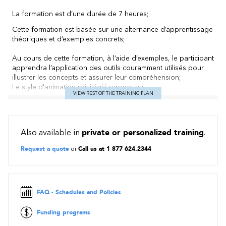
La formation est d’une durée de 7 heures;
Cette formation est basée sur une alternance d’apprentissage
théoriques et d’exemples concrets;
Au cours de cette formation, à l’aide d’exemples, le participant
apprendra l’application des outils couramment utilisés pour
illustrer les concepts et assurer leur compréhension;
Le style d'animation privilégié repose sur :
VIEW REST OF THE TRAINING PLAN
La mise en commun des expériences individuelles.
Les interactions entre les participants.
Contenu
Also available in
private or personalized training
.
Retour sur la norme ISO/CEI 27001: 2013
Request a quote
or
Call us at 1 877 624.2344
Norme ISO/CEI 27001 sur la sécurité de l'information
Principes d'un système de management de la sécurité de
l'information (SMSI)
FAQ - Schedules and Policies
Gestion de risques
Funding programs
Revue des objectifs et mesures de référence de la norme
ISO 27001:2013 (Annexe A)