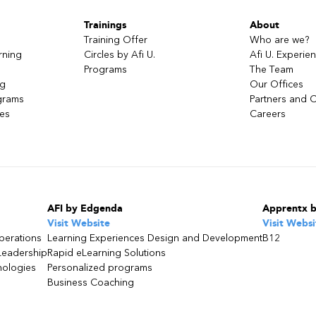
Trainings
About
Training Offer
Who are we?
rning
Circles by Afi U.
Afi U. Experie
Programs
The Team
ng
Our Offices
grams
Partners and C
ces
Careers
AFI by Edgenda
Apprentx 
Visit Website
Visit Websi
perations
Learning Experiences Design and Development
B12
Leadership
Rapid eLearning Solutions
nologies
Personalized programs
Business Coaching