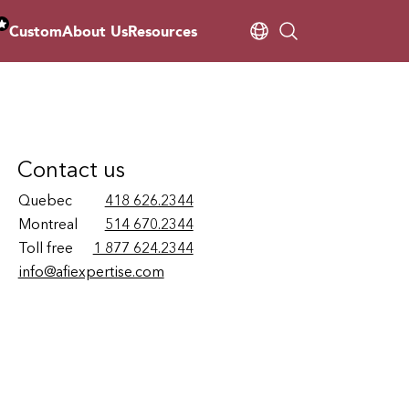
Custom
About Us
Resources
Contact us
Quebec
418 626.2344
Montreal
514 670.2344
Toll free
1 877 624.2344
info@afiexpertise.com