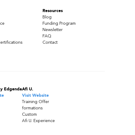
Resources
Blog
nce
Funding Program
Newsletter
FAQ
ertifications
Contact
by Edgenda
Afi U.
te
Visit Website
Training Offer
formations
Custom
Afi U. Experience