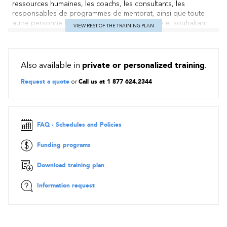
ressources humaines, les coachs, les consultants, les
responsables de programmes de mentorat, ainsi que toute
autre personne intéressée par cette démarche et souhaitant
VIEW REST OF THE TRAINING PLAN
s'investir dans le développement de cette compétence clé.
Préalables
Also available in
private or personalized training
.
Aucun
Request a quote
or
Call us at 1 877 624.2344
Objectifs
Comprendre les fondements du mentorat pour en expliquer
les principes et les bénéfices dans un contexte
professionnel.
FAQ - Schedules and Policies
Analyser les rôles et postures du mentor afin d’adopter un
style d’accompagnement adapté aux besoins du mentoré.
Funding programs
Utiliser les outils clés du mentorat et développer les
compétences relationnelles nécessaires pour établir une
Download training plan
relation de confiance
Information request
Contenu
Comprendre les fondements du mentorat pour en
expliquer les principes et les bénéfices dans un contexte