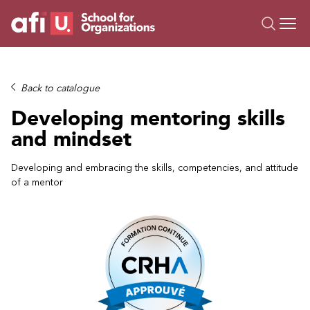
O
Trainings
Back to catalogue
Campus AI
Developing mentoring skills
Custom
and mindset
About Us
Resources
Developing and embracing the skills, competencies, and attitude
of a mentor