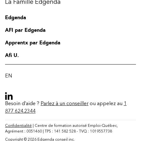
La Famille Edgenda
Edgenda
AFI par Edgenda
Apprentx par Edgenda
Afi U.
EN
Besoin d’aide ?
Parlez à un conseiller
ou appelez au
1
877 624.2344
Confidentialité
| Centre de formation autorisé Emploi-Québec,
Agrément : 0051460 | TPS : 141 582 528 - TVQ : 1019557738
Copyright © 2026 Edgenda conseil inc.