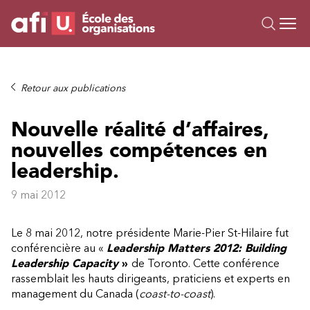
Ou
Formations
Retour aux publications
Campus IA
Nouvelle réalité d’affaires,
Sur mesure
nouvelles compétences en
À propos
Ressources
leadership.
9 mai 2012
Le 8 mai 2012, notre présidente Marie-Pier St-Hilaire fut
conférencière au «
Leadership Matters 2012: Building
Leadership Capacity
»
de Toronto. Cette conférence
rassemblait les hauts dirigeants, praticiens et experts en
management du Canada (
coast-to-coast
).